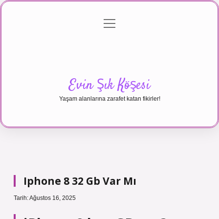
menüyü
Anasayfa
Gizlilik Politikası
Yasal Uyarı
aç
Hakkımızda
Evin Şık Köşesi
Yaşam alanlarına zarafet katan fikirler!
Iphone 8 32 Gb Var Mı
Tarih: Ağustos 16, 2025