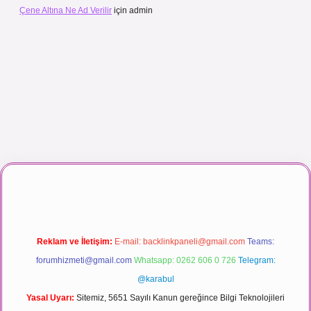
Çene Altına Ne Ad Verilir
için
admin
 canlı maç izle
Reklam ve İletişim:
E-mail:
backlinkpaneli@gmail.com
Teams:
forumhizmeti@gmail.com
Whatsapp: 0262 606 0 726
Telegram:
@karabul
Yasal Uyarı:
Sitemiz, 5651 Sayılı Kanun gereğince Bilgi Teknolojileri