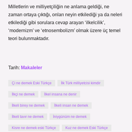
Milletlerin ve milliyetçiliğin ne anlama geldiği, ne
zaman ortaya çıktığı, onları neyin etkilediği ya da neleri
etkilediği gibi sorulara cevap arayan ‘ilkelcilik’,
‘modernizm’ ve ‘etnosembolizm’ olmak üzere üç temel
teori bulunmaktadır.
Tarih:
Makaleler
Çi ne demek Eski Türkçe
İlk Türk milliyetcisi kimdir
İlkçi ne demek
İlkel insana ne denir
İlkeli birey ne demek
İlkeli insan ne demek
İlkeli tavır ne demek
İniygünüm ne demek
Kisre ne demek eski Türkçe
Kuz ne demek Eski Türkçe