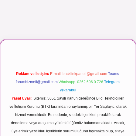
anlı maç izle
Reklam ve İletişim:
E-mail:
backlinkpaneli@gmail.com
Teams:
forumhizmeti@gmail.com
Whatsapp: 0262 606 0 726
Telegram:
@karabul
Yasal Uyarı:
Sitemiz, 5651 Sayılı Kanun gereğince Bilgi Teknolojileri
ve İletişim Kurumu (BTK) tarafından onaylanmış bir Yer Sağlayıcı olarak
hizmet vermektedir. Bu nedenle, sitedeki içerikleri proaktif olarak
denetleme veya araştırma yükümlülüğümüz bulunmamaktadır. Ancak,
üyelerimiz yazdıkları içeriklerin sorumluluğunu taşımakta olup, siteye