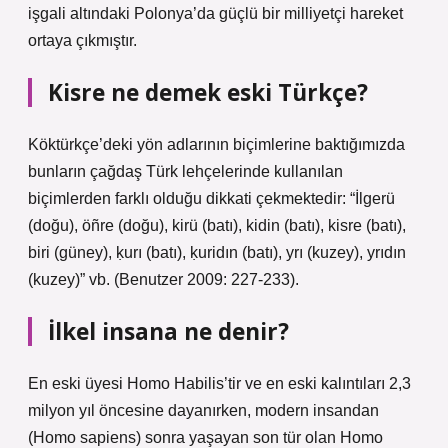
işgali altındaki Polonya’da güçlü bir milliyetçi hareket
ortaya çıkmıştır.
Kisre ne demek eski Türkçe?
Köktürkçe’deki yön adlarının biçimlerine baktığımızda
bunların çağdaş Türk lehçelerinde kullanılan
biçimlerden farklı olduğu dikkati çekmektedir: “İlgerü
(doğu), öñre (doğu), kirü (batı), kidin (batı), kisre (batı),
biri (güney), ḳurı (batı), ḳuridın (batı), yrı (kuzey), yrıdın
(kuzey)” vb. (Benutzer 2009: 227-233).
İlkel insana ne denir?
En eski üyesi Homo Habilis’tir ve en eski kalıntıları 2,3
milyon yıl öncesine dayanırken, modern insandan
(Homo sapiens) sonra yaşayan son tür olan Homo