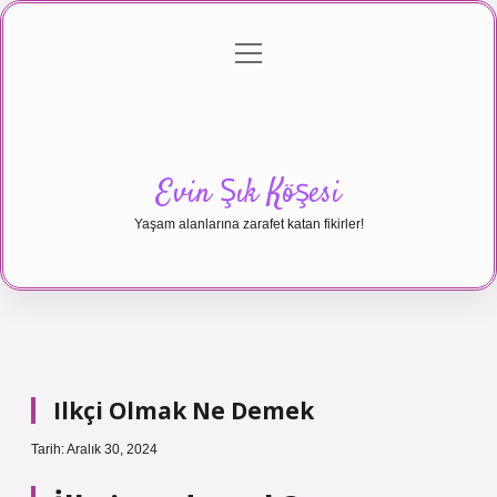
menüyü
Anasayfa
Gizlilik Politikası
Yasal Uyarı
aç
Hakkımızda
Evin Şık Köşesi
Yaşam alanlarına zarafet katan fikirler!
Ilkçi Olmak Ne Demek
Tarih: Aralık 30, 2024