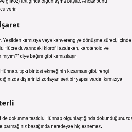
 ve glikoz) arttığında olgunlaşma başlar. Ancak bunu
u verir.
İşaret
r. Yeşilden kırmızıya veya kahverengiye dönüşme süreci, içinde
. Hücre duvarındaki klorofil azalırken, karotenoid ve
mıyım?” diye bağırır gibi kırmızılaşır.
ünnap, tıpkı bir tost ekmeğinin kızarması gibi, rengi
ığınızda dişlerinizi zorlayan sert bir yapısı vardır; kırmızıya
erli
ri de dokunma testidir. Hünnap olgunlaştığında dokunduğunuzd
ve parmağınız bastığında neredeyse hiç esnemez.