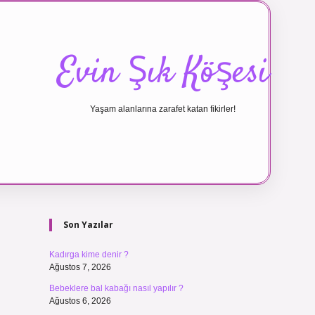
Evin Şık Köşesi
Yaşam alanlarına zarafet katan fikirler!
Sidebar
ilbet canlı m
Son Yazılar
Kadırga kime denir ?
Ağustos 7, 2026
Bebeklere bal kabağı nasıl yapılır ?
Ağustos 6, 2026