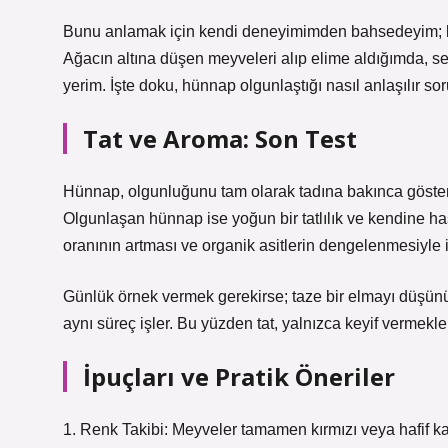
Bunu anlamak için kendi deneyimimden bahsedeyim; 
Ağacın altına düşen meyveleri alıp elime aldığımda, sert
yerim. İşte doku, hünnap olgunlaştığı nasıl anlaşılır so
Tat ve Aroma: Son Test
Hünnap, olgunluğunu tam olarak tadına bakınca gösteri
Olgunlaşan hünnap ise yoğun bir tatlılık ve kendine has 
oranının artması ve organik asitlerin dengelenmesiyle ilg
Günlük örnek vermek gerekirse; taze bir elmayı düşünü
aynı süreç işler. Bu yüzden tat, yalnızca keyif vermek
İpuçları ve Pratik Öneriler
1. Renk Takibi: Meyveler tamamen kırmızı veya hafif k