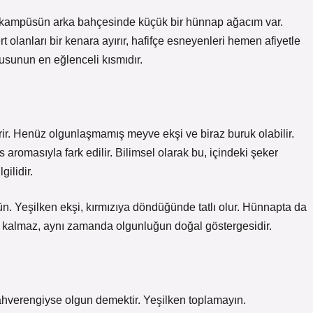
kampüsün arka bahçesinde küçük bir hünnap ağacım var.
 olanları bir kenara ayırır, hafifçe esneyenleri hemen afiyetle
rusunun en eğlenceli kısmıdır.
r. Henüz olgunlaşmamış meyve ekşi ve biraz buruk olabilir.
aromasıyla fark edilir. Bilimsel olarak bu, içindeki şeker
ilidir.
n. Yeşilken ekşi, kırmızıya döndüğünde tatlı olur. Hünnapta da
le kalmaz, aynı zamanda olgunluğun doğal göstergesidir.
ahverengiyse olgun demektir. Yeşilken toplamayın.