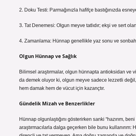
2. Doku Testi: Parmağınızla hafifçe bastığınızda esne
3. Tat Denemesi: Olgun meyve tatlıdır; ekşi ve sert olan
4. Zamanlama: Hünnap genellikle yaz sonu ve sonbahar 
Olgun Hünnap ve Sağlık
Bilimsel araştırmalar, olgun hünnapta antioksidan ve 
da demek oluyor ki, olgun meyve sadece lezzetli deği
hem damak hem de vücut için kazançtır.
Gündelik Mizah ve Benzerlikler
Hünnap olgunlaştığını gösterirken sanki “hazırım, ben
araştırmacılarla dalga geçerken bile bunu kullanırım: H
dirençli ve tat vermeyen. Ama doğru zamanda ve doğru 