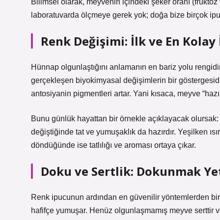
Bilimsel olarak, meyvenin içindeki şeker oranı (fruktoz
laboratuvarda ölçmeye gerek yok; doğa bize birçok ipuc
Renk Değişimi: İlk ve En Kolay 
Hünnap olgunlaştığını anlamanın en bariz yolu rengidi
gerçekleşen biyokimyasal değişimlerin bir göstergesidir
antosiyanin pigmentleri artar. Yani kısaca, meyve “hazır 
Bunu günlük hayattan bir örnekle açıklayacak olursak: H
değiştiğinde tat ve yumuşaklık da hazırdır. Yeşilken ısırd
döndüğünde ise tatlılığı ve aroması ortaya çıkar.
Doku ve Sertlik: Dokunmak Yet
Renk ipucunun ardından en güvenilir yöntemlerden bi
hafifçe yumuşar. Henüz olgunlaşmamış meyve serttir 