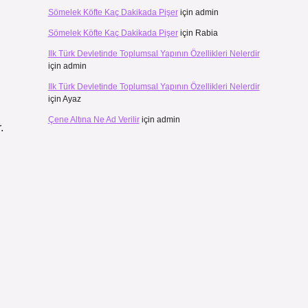
Sömelek Köfte Kaç Dakikada Pişer
için
admin
Sömelek Köfte Kaç Dakikada Pişer
için
Rabia
Ilk Türk Devletinde Toplumsal Yapının Özellikleri Nelerdir
için
admin
Ilk Türk Devletinde Toplumsal Yapının Özellikleri Nelerdir
için
Ayaz
Çene Altına Ne Ad Verilir
için
admin
.