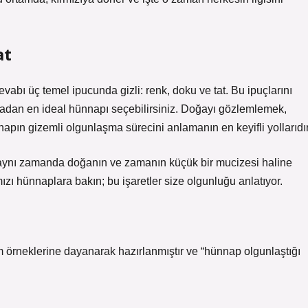
at
vabı üç temel ipucunda gizli: renk, doku ve tat. Bu ipuçlarını
lmadan en ideal hünnapı seçebilirsiniz. Doğayı gözlemlemek,
apın gizemli olgunlaşma sürecini anlamanın en keyifli yollarıdır
; aynı zamanda doğanın ve zamanın küçük bir mucizesi haline
ı hünnaplara bakın; bu işaretler size olgunluğu anlatıyor.
 örneklerine dayanarak hazırlanmıştır ve “hünnap olgunlaştığı