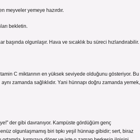
yen meyveler yemeye hazırdır.
ları bekletin.
başında olgunlaşır. Hava ve sıcaklık bu süreci hızlandırabilir.
vitamin C miktarının en yüksek seviyede olduğunu gösteriyor. Bu
l, aynı zamanda sağlıklıdır. Yani hünnapı doğru zamanda yemek,
i ye!” der gibi davranıyor. Kampüste gördüğüm genç
enüz olgunlaşmamış biri tıpkı yeşil hünnap gibidir; sert, biraz
ortamda, kırmızıya döner ve işte o zaman herkesin ilgisini