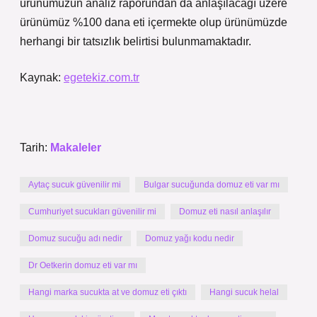
ürünümüzün analiz raporundan da anlaşılacağı üzere
ürünümüz %100 dana eti içermekte olup ürünümüzde
herhangi bir tatsızlık belirtisi bulunmamaktadır.
Kaynak:
egetekiz.com.tr
Tarih:
Makaleler
Aytaç sucuk güvenilir mi
Bulgar sucuğunda domuz eti var mı
Cumhuriyet sucukları güvenilir mi
Domuz eti nasıl anlaşılır
Domuz sucuğu adı nedir
Domuz yağı kodu nedir
Dr Oetkerin domuz eti var mı
Hangi marka sucukta at ve domuz eti çıktı
Hangi sucuk helal