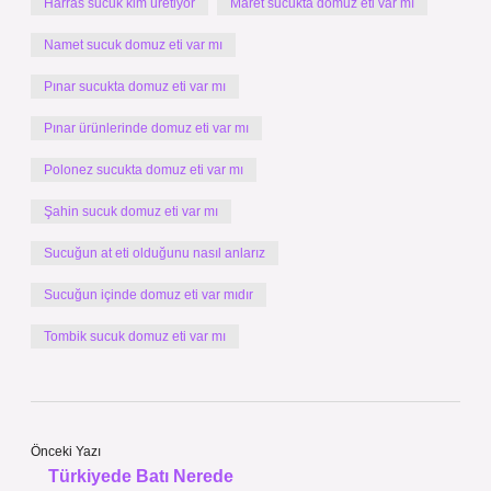
Harras sucuk kim üretiyor
Maret sucukta domuz eti var mı
Namet sucuk domuz eti var mı
Pınar sucukta domuz eti var mı
Pınar ürünlerinde domuz eti var mı
Polonez sucukta domuz eti var mı
Şahin sucuk domuz eti var mı
Sucuğun at eti olduğunu nasıl anlarız
Sucuğun içinde domuz eti var mıdır
Tombik sucuk domuz eti var mı
Önceki Yazı
Türkiyede Batı Nerede