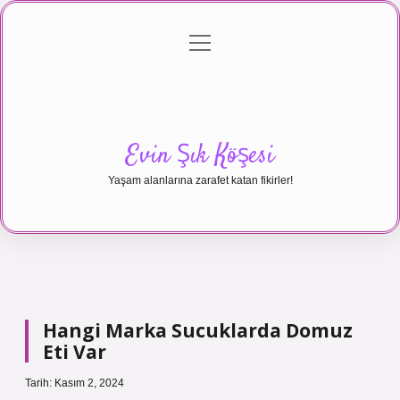
menüyü
Anasayfa
Gizlilik Politikası
Yasal Uyarı
aç
Hakkımızda
Evin Şık Köşesi
Yaşam alanlarına zarafet katan fikirler!
Hangi Marka Sucuklarda Domuz
Eti Var
Tarih: Kasım 2, 2024