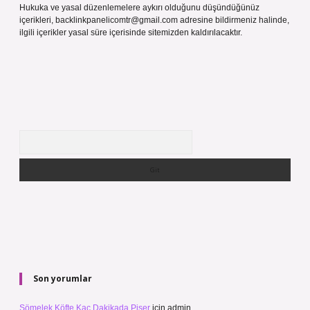
Hukuka ve yasal düzenlemelere aykırı olduğunu düşündüğünüz
içerikleri,
backlinkpanelicomtr@gmail.com
adresine bildirmeniz halinde,
ilgili içerikler yasal süre içerisinde sitemizden kaldırılacaktır.
Arama
Son yorumlar
Sömelek Köfte Kaç Dakikada Pişer
için
admin