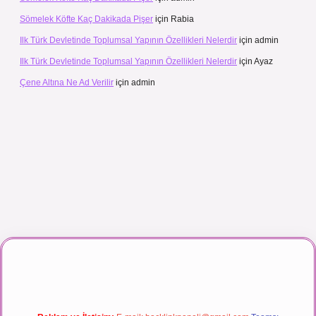
Sömelek Köfte Kaç Dakikada Pişer
için
Rabia
Ilk Türk Devletinde Toplumsal Yapının Özellikleri Nelerdir
için
admin
Ilk Türk Devletinde Toplumsal Yapının Özellikleri Nelerdir
için
Ayaz
Çene Altına Ne Ad Verilir
için
admin
canlı maç izle