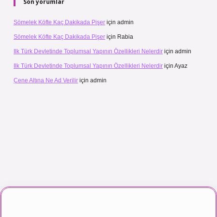
Son yorumlar
Sömelek Köfte Kaç Dakikada Pişer
için
admin
Sömelek Köfte Kaç Dakikada Pişer
için
Rabia
Ilk Türk Devletinde Toplumsal Yapının Özellikleri Nelerdir
için
admin
Ilk Türk Devletinde Toplumsal Yapının Özellikleri Nelerdir
için
Ayaz
Çene Altına Ne Ad Verilir
için
admin
 maç izle