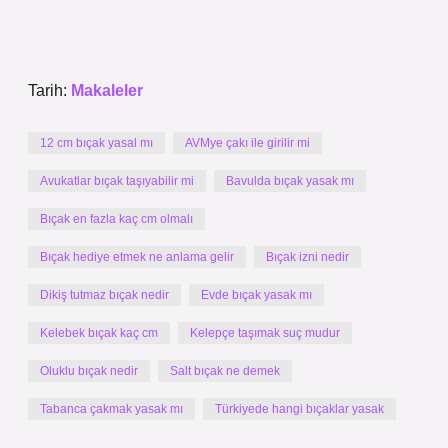
Tarih:
Makaleler
12 cm bıçak yasal mı
AVMye çakı ile girilir mi
Avukatlar bıçak taşıyabilir mi
Bavulda bıçak yasak mı
Bıçak en fazla kaç cm olmalı
Bıçak hediye etmek ne anlama gelir
Bıçak izni nedir
Dikiş tutmaz bıçak nedir
Evde bıçak yasak mı
Kelebek bıçak kaç cm
Kelepçe taşımak suç mudur
Oluklu bıçak nedir
Salt bıçak ne demek
Tabanca çakmak yasak mı
Türkiyede hangi bıçaklar yasak