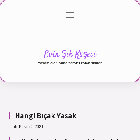
menüyü
Anasayfa
Gizlilik Politikası
Yasal Uyarı
aç
Hakkımızda
Evin Şık Köşesi
Yaşam alanlarına zarafet katan fikirler!
Hangi Bıçak Yasak
Tarih: Kasım 2, 2024