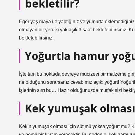
bekletilir?
Eğer yaş maya ile yaptığınız ve yumurta eklemediğiniz
olmayan bir yerde) yaklaşık 3 saat bekletebilirsiniz. K
bekletebilirsiniz.
Yoğurtla hamur yoğ
İşte tam bu noktada devreye mucizevi bir malzeme gir
ne olduğunu sorarsanız cevabımız açık: yoğurt! Yoğurtla
işlerinin sırrı bu… Hazır olduğunuzda mutfak sizi bekliy
Kek yumuşak olması 
Kekin yumuşak olması için süt mü yoksa yoğurt mu? 
ve nemli bir kıvam verecektir. Bu nedenle, kek hamuru