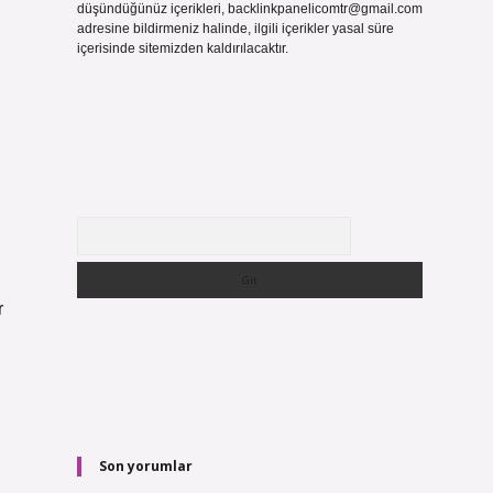
düşündüğünüz içerikleri,
backlinkpanelicomtr@gmail.com
adresine bildirmeniz halinde, ilgili içerikler yasal süre
içerisinde sitemizden kaldırılacaktır.
Arama
r
Son yorumlar