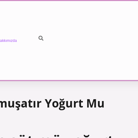
akkımızda
uşatır Yoğurt Mu