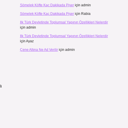
Sömelek Köfte Kaç Dakikada Pişer
için
admin
Sömelek Köfte Kaç Dakikada Pişer
için
Rabia
Ilk Türk Devletinde Toplumsal Yapının Özellikleri Nelerdir
için
admin
Ilk Türk Devletinde Toplumsal Yapının Özellikleri Nelerdir
için
Ayaz
Çene Altına Ne Ad Verilir
için
admin
a