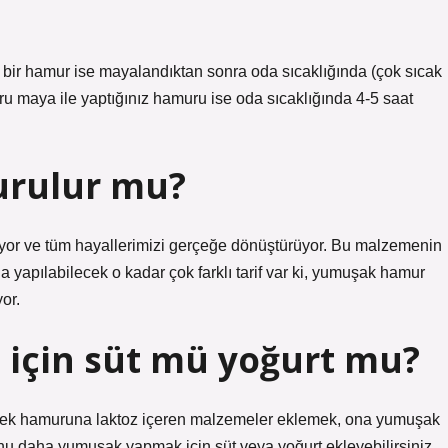
 bir hamur ise mayalandıktan sonra oda sıcaklığında (çok sıcak
uru maya ile yaptığınız hamuru ise oda sıcaklığında 4-5 saat
urulur mu?
iyor ve tüm hayallerimizi gerçeğe dönüştürüyor. Bu malzemenin
 yapılabilecek o kadar çok farklı tarif var ki, yumuşak hamur
or.
için süt mü yoğurt mu?
Kek hamuruna laktoz içeren malzemeler eklemek, ona yumuşak
nu daha yumuşak yapmak için süt veya yoğurt ekleyebilirsiniz.