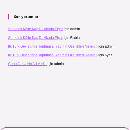
Son yorumlar
Sömelek Köfte Kaç Dakikada Pişer
için
admin
Sömelek Köfte Kaç Dakikada Pişer
için
Rabia
Ilk Türk Devletinde Toplumsal Yapının Özellikleri Nelerdir
için
admin
Ilk Türk Devletinde Toplumsal Yapının Özellikleri Nelerdir
için
Ayaz
Çene Altına Ne Ad Verilir
için
admin
ç izle