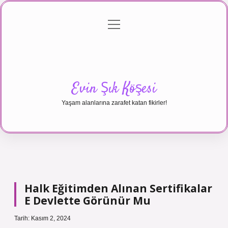
menüyü
Anasayfa
Gizlilik Politikası
Yasal Uyarı
aç
Hakkımızda
Evin Şık Köşesi
Yaşam alanlarına zarafet katan fikirler!
Halk Eğitimden Alınan Sertifikalar
E Devlette Görünür Mu
Tarih: Kasım 2, 2024