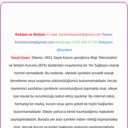
aç izle
Reklam ve İletişim:
E-mail:
backlinkpaneli@gmail.com
Teams:
forumhizmeti@gmail.com
Whatsapp: 0262 606 0 726
Telegram:
@karabul
Yasal Uyarı:
Sitemiz, 5651 Sayılı Kanun gereğince Bilgi Teknolojileri
ve İletişim Kurumu (BTK) tarafından onaylanmış bir Yer Sağlayıcı olarak
hizmet vermektedir. Bu nedenle, sitedeki içerikleri proaktif olarak
denetleme veya araştırma yükümlülüğümüz bulunmamaktadır. Ancak,
üyelerimiz yazdıkları içeriklerin sorumluluğunu taşımakta olup, siteye
üye olarak bu sorumluluğu kabul etmiş sayılırlar. Bu internet sitesi,
herhangi bir marka, kurum veya şahıs şirketi ile hiçbir bağlantısı
bulunmamaktadır. Sitede yalnızca kendi hazırladığımız makaleler
paylaşılmaktadır. Burada yer alan içerikler haber niteliği taşımamakta
olup, gerçek kurum ve kişiler hakkında paylaşım yapılmamaktadır.