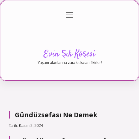
menüyü
Anasayfa
Gizlilik Politikası
Yasal Uyarı
aç
Hakkımızda
Evin Şık Köşesi
Yaşam alanlarına zarafet katan fikirler!
Gündüzsefası Ne Demek
Tarih: Kasım 2, 2024