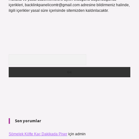
içerikleri,
backlinkpanelicomtr@gmail.com
adresine bildirmeniz halinde,
ilgili içerikler yasal süre içerisinde sitemizden kaldırılacaktır.
Arama
Son yorumlar
Sömelek Köfte Kaç Dakikada Pişer
için
admin