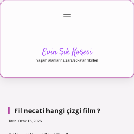
menüyü
Anasayfa
Gizlilik Politikası
Yasal Uyarı
aç
Hakkımızda
Evin Şık Köşesi
Yaşam alanlarına zarafet katan fikirler!
Fil necati hangi çizgi film ?
Tarih: Ocak 16, 2026