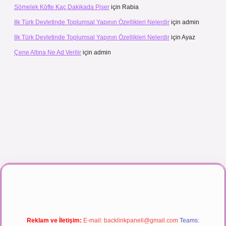
Sömelek Köfte Kaç Dakikada Pişer
için
Rabia
Ilk Türk Devletinde Toplumsal Yapının Özellikleri Nelerdir
için
admin
Ilk Türk Devletinde Toplumsal Yapının Özellikleri Nelerdir
için
Ayaz
Çene Altına Ne Ad Verilir
için
admin
maç izle
Reklam ve İletişim:
E-mail:
backlinkpaneli@gmail.com
Teams: