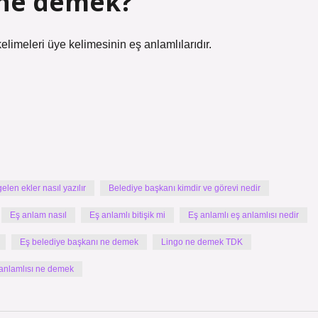
 ne demek?
leri üye kelimesinin eş anlamlılarıdır.
len ekler nasıl yazılır
Belediye başkanı kimdir ve görevi nedir
Eş anlam nasıl
Eş anlamlı bitişik mi
Eş anlamlı eş anlamlısı nedir
Eş belediye başkanı ne demek
Lingo ne demek TDK
anlamlısı ne demek