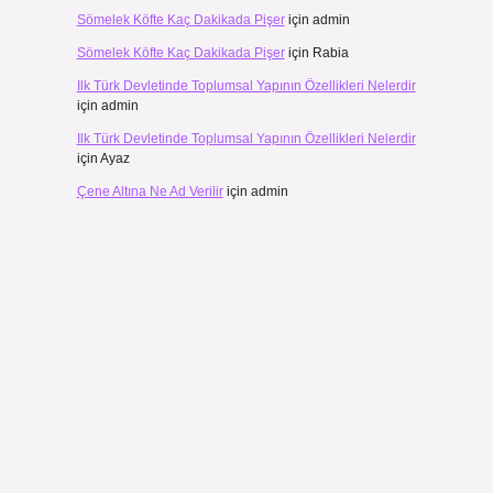
Sömelek Köfte Kaç Dakikada Pişer
için
admin
Sömelek Köfte Kaç Dakikada Pişer
için
Rabia
Ilk Türk Devletinde Toplumsal Yapının Özellikleri Nelerdir
için
admin
Ilk Türk Devletinde Toplumsal Yapının Özellikleri Nelerdir
için
Ayaz
Çene Altına Ne Ad Verilir
için
admin