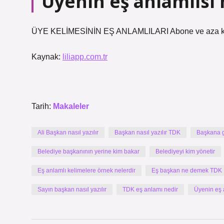
Üyenin eş anlamlısı
ÜYE KELİMESİNİN EŞ ANLAMLILARI Abone ve aza kelime
Kaynak:
liliapp.com.tr
Tarih:
Makaleler
Ali Başkan nasıl yazılır
Başkan nasıl yazılır TDK
Başkana ge
Belediye başkanının yerine kim bakar
Belediyeyi kim yönetir
Eş anlamlı kelimelere örnek nelerdir
Eş başkan ne demek TDK
Sayın başkan nasıl yazılır
TDK eş anlamı nedir
Üyenin eş 