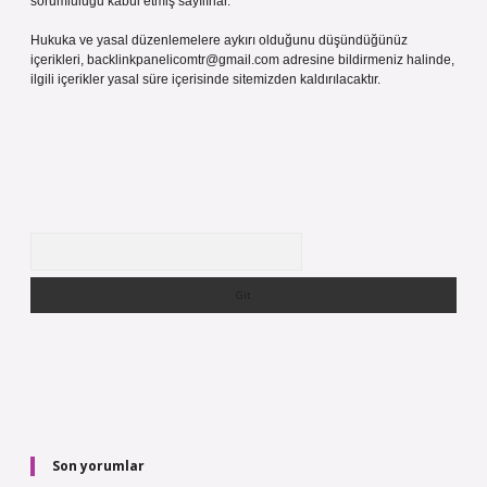
sorumluluğu kabul etmiş sayılırlar.
Hukuka ve yasal düzenlemelere aykırı olduğunu düşündüğünüz
içerikleri,
backlinkpanelicomtr@gmail.com
adresine bildirmeniz halinde,
ilgili içerikler yasal süre içerisinde sitemizden kaldırılacaktır.
Arama
Son yorumlar