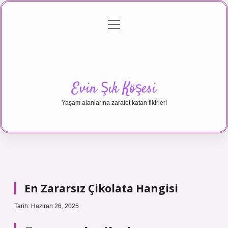
menüyü
Anasayfa
Gizlilik Politikası
Yasal Uyarı
aç
Hakkımızda
Evin Şık Köşesi
Yaşam alanlarına zarafet katan fikirler!
En Zararsız Çikolata Hangisi
Tarih: Haziran 26, 2025