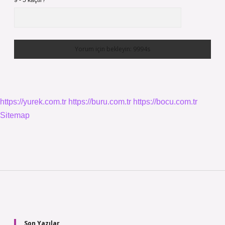
9 - 5 kaçtır?
*
https://yurek.com.tr
https://buru.com.tr
https://bocu.com.tr
Sitemap
Sidebar
Son Yazılar