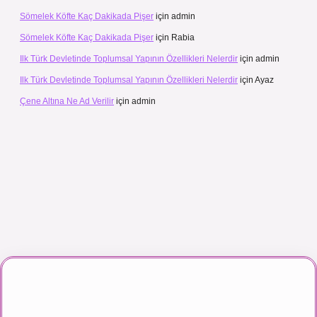
Sömelek Köfte Kaç Dakikada Pişer
için
admin
Sömelek Köfte Kaç Dakikada Pişer
için
Rabia
Ilk Türk Devletinde Toplumsal Yapının Özellikleri Nelerdir
için
admin
Ilk Türk Devletinde Toplumsal Yapının Özellikleri Nelerdir
için
Ayaz
Çene Altına Ne Ad Verilir
için
admin
maç izle