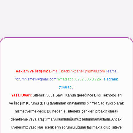
maç izle
Reklam ve İletişim:
E-mail:
backlinkpaneli@gmail.com
Teams:
forumhizmeti@gmail.com
Whatsapp: 0262 606 0 726
Telegram:
@karabul
Yasal Uyarı:
Sitemiz, 5651 Sayılı Kanun gereğince Bilgi Teknolojileri
ve İletişim Kurumu (BTK) tarafından onaylanmış bir Yer Sağlayıcı olarak
hizmet vermektedir. Bu nedenle, sitedeki içerikleri proaktif olarak
denetleme veya araştırma yükümlülüğümüz bulunmamaktadır. Ancak,
üyelerimiz yazdıkları içeriklerin sorumluluğunu taşımakta olup, siteye