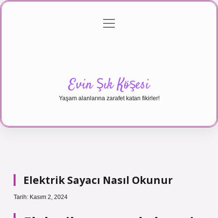
menüyü
Anasayfa
Gizlilik Politikası
Yasal Uyarı
aç
Hakkımızda
Evin Şık Köşesi
Yaşam alanlarına zarafet katan fikirler!
Elektrik Sayacı Nasıl Okunur
Tarih: Kasım 2, 2024