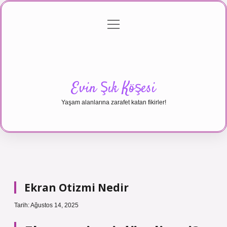
menüyü
Anasayfa
Gizlilik Politikası
Yasal Uyarı
aç
Hakkımızda
Evin Şık Köşesi
Yaşam alanlarına zarafet katan fikirler!
Ekran Otizmi Nedir
Tarih: Ağustos 14, 2025