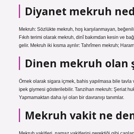
Diyanet mekruh ned
Mekruh: Sözlükte mekruh, hoş karşılanmayan, beğenilm
Fıkıh terimi olarak mekruh, dinî bakımdan kesin ve ba
gelir. Mekruh iki kısma ayrılır: Tahrîmen mekruh; Hara
Dinen mekruh olan ş
Örnek olarak sigara içmek, bahis yapılmasa bile tavla 
ipek giymesi gösterilebilir. Tanzihan mekruh: Şeriat 
Yapmamaktan daha iyi olan bir davranışı tanımlar.
Mekruh vakit ne de
Mekruh vakitleri, namaz vakitlerini gerektiği gibi ca