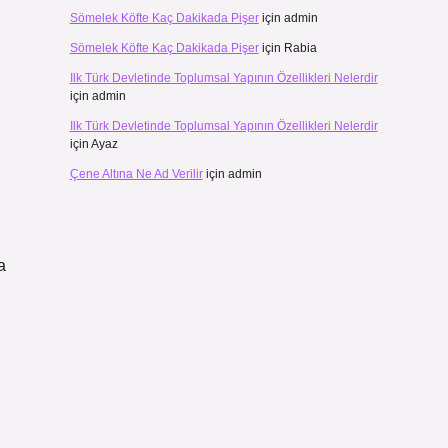
Sömelek Köfte Kaç Dakikada Pişer
için
admin
Sömelek Köfte Kaç Dakikada Pişer
için
Rabia
Ilk Türk Devletinde Toplumsal Yapının Özellikleri Nelerdir
için
admin
Ilk Türk Devletinde Toplumsal Yapının Özellikleri Nelerdir
için
Ayaz
Çene Altına Ne Ad Verilir
için
admin
a