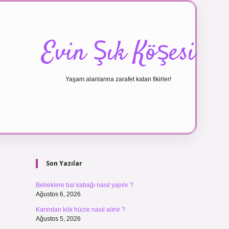
Evin Şık Köşesi
Yaşam alanlarına zarafet katan fikirler!
Sidebar
ilbet canlı ma
Son Yazılar
Bebeklere bal kabağı nasıl yapılır ?
Ağustos 6, 2026
Karından kök hücre nasıl alınır ?
Ağustos 5, 2026