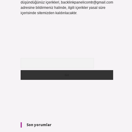
düşündüğünüz içerikleri,
backlinkpanelicomtr@gmail.com
adresine bildirmeniz halinde, ilgili içerikler yasal süre
içerisinde sitemizden kaldırılacaktır.
Arama
n
Son yorumlar