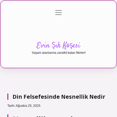
menüyü
Anasayfa
Gizlilik Politikası
Yasal Uyarı
aç
Hakkımızda
Evin Şık Köşesi
Yaşam alanlarına zarafet katan fikirler!
Din Felsefesinde Nesnellik Nedir
Tarih: Ağustos 25, 2025