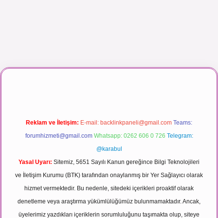
ı maç izle
Reklam ve İletişim:
E-mail:
backlinkpaneli@gmail.com
Teams:
forumhizmeti@gmail.com
Whatsapp: 0262 606 0 726
Telegram:
@karabul
Yasal Uyarı:
Sitemiz, 5651 Sayılı Kanun gereğince Bilgi Teknolojileri
ve İletişim Kurumu (BTK) tarafından onaylanmış bir Yer Sağlayıcı olarak
hizmet vermektedir. Bu nedenle, sitedeki içerikleri proaktif olarak
denetleme veya araştırma yükümlülüğümüz bulunmamaktadır. Ancak,
üyelerimiz yazdıkları içeriklerin sorumluluğunu taşımakta olup, siteye