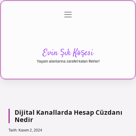
menüyü
Anasayfa
Gizlilik Politikası
Yasal Uyarı
aç
Hakkımızda
Evin Şık Köşesi
Yaşam alanlarına zarafet katan fikirler!
Dijital Kanallarda Hesap Cüzdanı
Nedir
Tarih: Kasım 2, 2024