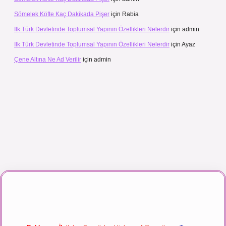
Sömelek Köfte Kaç Dakikada Pişer
için
Rabia
Ilk Türk Devletinde Toplumsal Yapının Özellikleri Nelerdir
için
admin
Ilk Türk Devletinde Toplumsal Yapının Özellikleri Nelerdir
için
Ayaz
Çene Altına Ne Ad Verilir
için
admin
maç izle