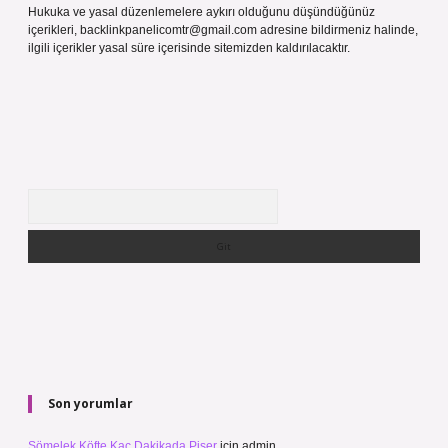
Hukuka ve yasal düzenlemelere aykırı olduğunu düşündüğünüz
içerikleri,
backlinkpanelicomtr@gmail.com
adresine bildirmeniz halinde,
ilgili içerikler yasal süre içerisinde sitemizden kaldırılacaktır.
Arama
Son yorumlar
Sömelek Köfte Kaç Dakikada Pişer
için
admin