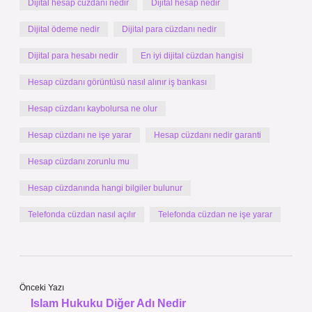
Dijital hesap cüzdanı nedir
Dijital hesap nedir
Dijital ödeme nedir
Dijital para cüzdanı nedir
Dijital para hesabı nedir
En iyi dijital cüzdan hangisi
Hesap cüzdanı görüntüsü nasıl alınır iş bankası
Hesap cüzdanı kaybolursa ne olur
Hesap cüzdanı ne işe yarar
Hesap cüzdanı nedir garanti
Hesap cüzdanı zorunlu mu
Hesap cüzdanında hangi bilgiler bulunur
Telefonda cüzdan nasıl açılır
Telefonda cüzdan ne işe yarar
Önceki Yazı
Islam Hukuku Diğer Adı Nedir