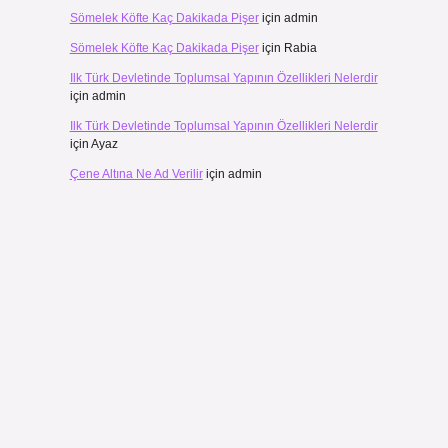
Sömelek Köfte Kaç Dakikada Pişer
için
admin
Sömelek Köfte Kaç Dakikada Pişer
için
Rabia
Ilk Türk Devletinde Toplumsal Yapının Özellikleri Nelerdir
için
admin
Ilk Türk Devletinde Toplumsal Yapının Özellikleri Nelerdir
için
Ayaz
Çene Altına Ne Ad Verilir
için
admin