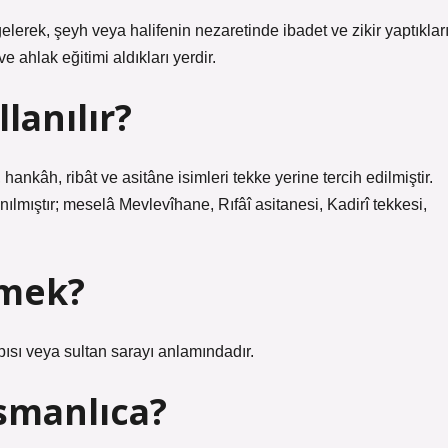
elerek, şeyh veya halifenin nezaretinde ibadet ve zikir yaptıkları
e ahlak eğitimi aldıkları yerdir.
lanılır?
hankâh, ribât ve asitâne isimleri tekke yerine tercih edilmiştir.
nılmıştır; meselâ Mevlevîhane, Rıfâî asitanesi, Kadirî tekkesi,
emek?
pısı veya sultan sarayı anlamındadır.
smanlıca?