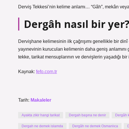
Derviş Tekkesi’nin kelime anlamı… “Gâh”, mekân veya
Dergâh nasıl bir yer
Dervişhane kelimesinin ilk çağrışımı genellikle bir dinî
yayınevinin kurucuları kelimenin daha geniş anlamını
tekke, tarikat mensuplarının ve dervişlerin yaşadığı bir i
Kaynak:
fefo.com.tr
Tarih:
Makaleler
Ayakta zikir hangi tarikat
Dergah başına ne denir
Dergâh 
Dergah ne demek islamda
Dergâh ne demek Osmanlıca
D