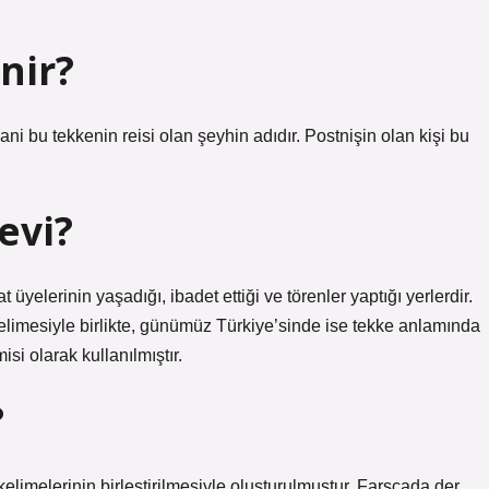
nir?
ani bu tekkenin reisi olan şeyhin adıdır. Postnişin olan kişi bu
evi?
at üyelerinin yaşadığı, ibadet ettiği ve törenler yaptığı yerlerdir.
elimesiyle birlikte, günümüz Türkiye’sinde ise tekke anlamında
i olarak kullanılmıştır.
?
elimelerinin birleştirilmesiyle oluşturulmuştur. Farsçada der