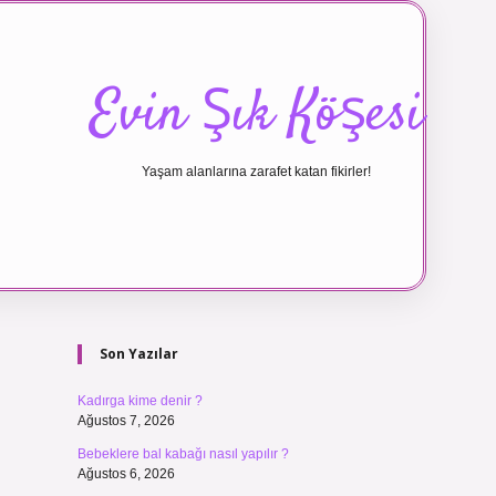
Evin Şık Köşesi
Yaşam alanlarına zarafet katan fikirler!
Sidebar
ilbet canlı ma
Son Yazılar
Kadırga kime denir ?
Ağustos 7, 2026
Bebeklere bal kabağı nasıl yapılır ?
Ağustos 6, 2026