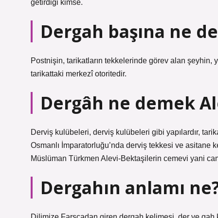
getirdiği kimse.
Dergah başına ne de
Postnişin, tarikatların tekkelerinde görev alan şeyhin, y
tarikattaki merkezî otoritedir.
Dergâh ne demek Al
Derviş kulübeleri, derviş kulübeleri gibi yapılardır, tarik
Osmanlı İmparatorluğu’nda derviş tekkesi ve asitane k
Müslüman Türkmen Alevi-Bektaşilerin cemevi yani camis
Dergahın anlamı ne
Dilimize Farsçadan giren dergah kelimesi, der ve gah k