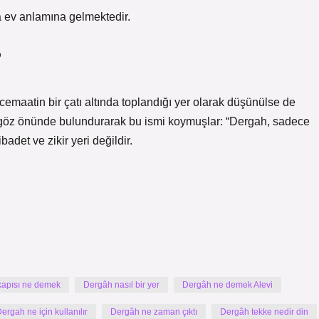
 ev anlamına gelmektedir.
?
 cemaatin bir çatı altında toplandığı yer olarak düşünülse de
 göz önünde bulundurarak bu ismi koymuşlar: “Dergah, sadece
badet ve zikir yeri değildir.
kapısı ne demek
Dergâh nasıl bir yer
Dergâh ne demek Alevi
ergah ne için kullanılır
Dergâh ne zaman çıktı
Dergâh tekke nedir din