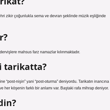
rikat?
 Cehri zikir çoğunlukla sema ve devran şeklinde müzik eşliğinde
r?
dervişlere mahsus farz namazlar kılınmaktadır.
 tarikatta?
ine “post-nişin” yani “post-oturma” deniyordu. Tarikatın inancına
e her köşenin farklı bir anlamı var. Baştaki rafa mihrap deniyor.
din?