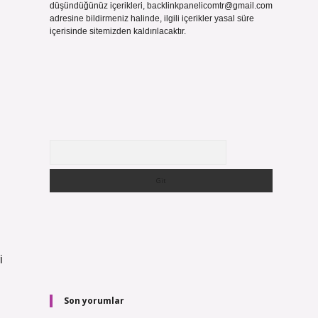
düşündüğünüz içerikleri,
backlinkpanelicomtr@gmail.com
adresine bildirmeniz halinde, ilgili içerikler yasal süre
içerisinde sitemizden kaldırılacaktır.
Arama
i
Son yorumlar