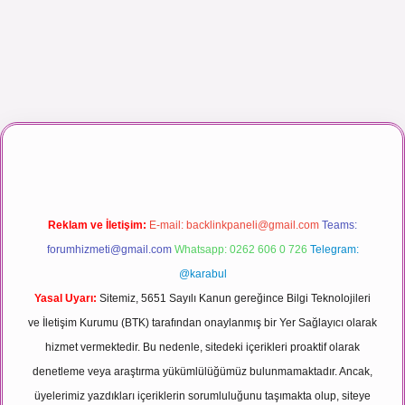
 maç izle
Reklam ve İletişim:
E-mail:
backlinkpaneli@gmail.com
Teams:
forumhizmeti@gmail.com
Whatsapp: 0262 606 0 726
Telegram:
@karabul
Yasal Uyarı:
Sitemiz, 5651 Sayılı Kanun gereğince Bilgi Teknolojileri
ve İletişim Kurumu (BTK) tarafından onaylanmış bir Yer Sağlayıcı olarak
hizmet vermektedir. Bu nedenle, sitedeki içerikleri proaktif olarak
denetleme veya araştırma yükümlülüğümüz bulunmamaktadır. Ancak,
üyelerimiz yazdıkları içeriklerin sorumluluğunu taşımakta olup, siteye