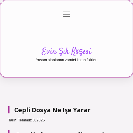
menüyü
Anasayfa
Gizlilik Politikası
Yasal Uyarı
aç
Hakkımızda
Evin Şık Köşesi
Yaşam alanlarına zarafet katan fikirler!
Cepli Dosya Ne Işe Yarar
Tarih: Temmuz 8, 2025