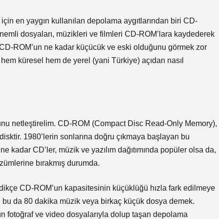
 için en yaygın kullanılan depolama aygıtlarından biri CD-
nemli dosyaları, müzikleri ve filmleri CD-ROM’lara kaydederek
ir CD-ROM’un ne kadar küçücük ve eski olduğunu görmek zor
ve hem küresel hem de yerel (yani Türkiye) açıdan nasıl
nu netleştirelim. CD-ROM (Compact Disc Read-Only Memory),
 disktir. 1980’lerin sonlarına doğru çıkmaya başlayan bu
r ne kadar CD’ler, müzik ve yazılım dağıtımında popüler olsa da,
çözümlerine bırakmış durumda.
rledikçe CD-ROM’un kapasitesinin küçüklüğü hızla fark edilmeye
e bu da 80 dakika müzik veya birkaç küçük dosya demek.
ızın fotoğraf ve video dosyalarıyla dolup taşan depolama