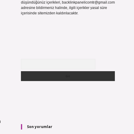
düşündüğünüz içerikleri,
backlinkpanelicomtr@gmail.com
adresine bildirmeniz halinde, ilgili içerikler yasal süre
içerisinde sitemizden kaldırılacaktır.
Arama
m
Son yorumlar