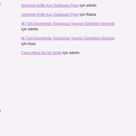
a
Sömelek Köfte Kaç Dakikada Pişer
için
admin
Sömelek Köfte Kaç Dakikada Pişer
için
Rabia
Ilk Türk Devletinde Toplumsal Yapının Özellikleri Nelerdir
için
admin
Ilk Türk Devletinde Toplumsal Yapının Özellikleri Nelerdir
için
Ayaz
Çene Altına Ne Ad Verilir
için
admin
ı