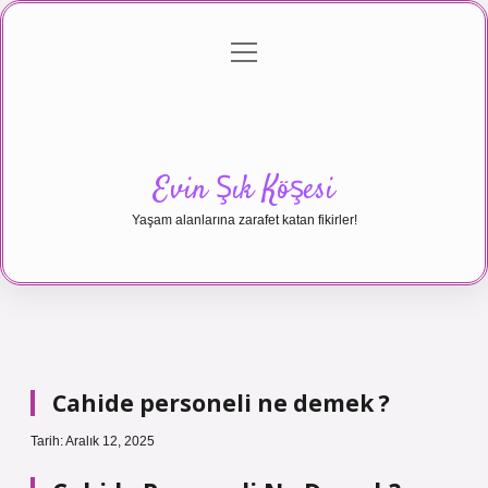
menüyü
Anasayfa
Gizlilik Politikası
Yasal Uyarı
aç
Hakkımızda
Evin Şık Köşesi
Yaşam alanlarına zarafet katan fikirler!
Cahide personeli ne demek ?
Tarih: Aralık 12, 2025