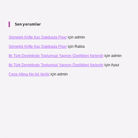
Son yorumlar
Sömelek Köfte Kaç Dakikada Pişer
için
admin
Sömelek Köfte Kaç Dakikada Pişer
için
Rabia
Ilk Türk Devletinde Toplumsal Yapının Özellikleri Nelerdir
için
admin
Ilk Türk Devletinde Toplumsal Yapının Özellikleri Nelerdir
için
Ayaz
Çene Altına Ne Ad Verilir
için
admin