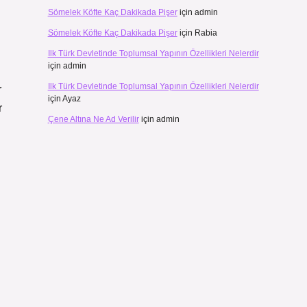
Sömelek Köfte Kaç Dakikada Pişer
için
admin
Sömelek Köfte Kaç Dakikada Pişer
için
Rabia
Ilk Türk Devletinde Toplumsal Yapının Özellikleri Nelerdir
için
admin
Ilk Türk Devletinde Toplumsal Yapının Özellikleri Nelerdir
r
için
Ayaz
r
Çene Altına Ne Ad Verilir
için
admin