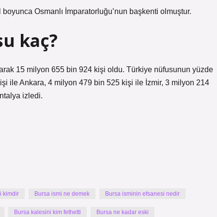
yıl boyunca Osmanlı İmparatorluğu’nun başkenti olmuştur.
su kaç?
alarak 15 milyon 655 bin 924 kişi oldu. Türkiye nüfusunun yüzde
i ile Ankara, 4 milyon 479 bin 525 kişi ile İzmir, 3 milyon 214
ntalya izledi.
i kimdir
Bursa ismi ne demek
Bursa isminin efsanesi nedir
Bursa kalesini kim fethetti
Bursa ne kadar eski