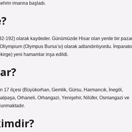
şehrin imarına başladı.
e?
32-192) olarak kaydeder. Günümüzde Hisar olan yerde bir paza
liympium (Olympus Bursa’sı) olarak adlandırılıyordu. İmparato
ekirge) yeni hamamlar inşa edildi.
var?
n 17 ilçesi (Büyükorhan, Gemlik, Gürsu, Harmancık, İnegöl,
alpaşa, Orhaneli, Orhangazi, Yenişehir, Nilüfer, Osmangazi ve
ulunmaktadır.
kimdir?