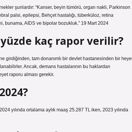
örnekler şunlardır: “Kanser, beyin tümörü, organ nakli, Parkinson
bral palsi, epilepsi, Behçet hastalığı, tüberküloz, retina
eni, bunama, AIDS ve bipolar bozukluk.” 19 Mart 2024
üzde kaç rapor verilir?
ine girdiğinden, tam donanımlı bir devlet hastanesinden bir heye
rlanabilirler. Ancak, demans hastalarının bu haklardan
eyet raporu alması gerekir.
 2024?
 2024 yılında ortalama aylık maaş 25.287 TL iken, 2023 yılında