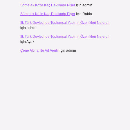
Sömelek Köfte Kaç Dakikada Pişer
için
admin
Sömelek Köfte Kaç Dakikada Pişer
için
Rabia
Ilk Türk Devletinde Toplumsal Yapının Özellikleri Nelerdir
için
admin
Ilk Türk Devletinde Toplumsal Yapının Özellikleri Nelerdir
için
Ayaz
Çene Altına Ne Ad Verilir
için
admin