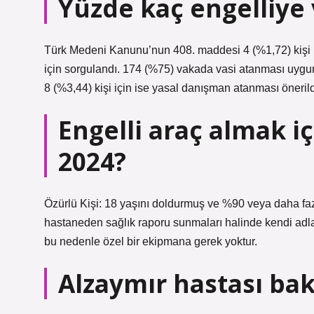
Yüzde kaç engelliye 
Türk Medeni Kanunu’nun 408. maddesi 4 (%1,72) kişi 
için sorgulandı. 174 (%75) vakada vasi atanması uygu
8 (%3,44) kişi için ise yasal danışman atanması önerild
Engelli araç almak i
2024?
Özürlü Kişi: 18 yaşını doldurmuş ve %90 veya daha fazla
hastaneden sağlık raporu sunmaları halinde kendi adları
bu nedenle özel bir ekipmana gerek yoktur.
Alzaymır hastası bak