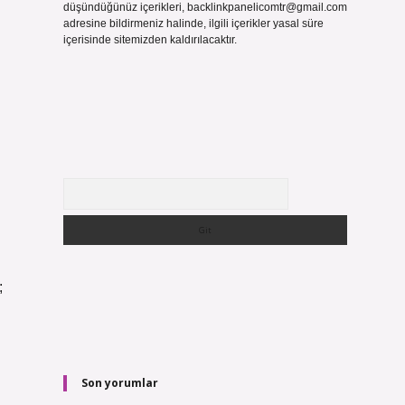
düşündüğünüz içerikleri,
backlinkpanelicomtr@gmail.com
adresine bildirmeniz halinde, ilgili içerikler yasal süre
içerisinde sitemizden kaldırılacaktır.
Arama
;
Son yorumlar