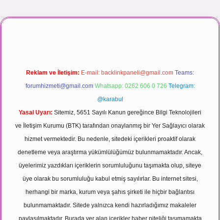
e
Reklam ve İletişim:
E-mail:
backlinkpaneli@gmail.com
Teams:
forumhizmeti@gmail.com
Whatsapp: 0262 606 0 726
Telegram:
@karabul
Yasal Uyarı:
Sitemiz, 5651 Sayılı Kanun gereğince Bilgi Teknolojileri
ve İletişim Kurumu (BTK) tarafından onaylanmış bir Yer Sağlayıcı olarak
hizmet vermektedir. Bu nedenle, sitedeki içerikleri proaktif olarak
denetleme veya araştırma yükümlülüğümüz bulunmamaktadır. Ancak,
üyelerimiz yazdıkları içeriklerin sorumluluğunu taşımakta olup, siteye
üye olarak bu sorumluluğu kabul etmiş sayılırlar. Bu internet sitesi,
herhangi bir marka, kurum veya şahıs şirketi ile hiçbir bağlantısı
bulunmamaktadır. Sitede yalnızca kendi hazırladığımız makaleler
paylaşılmaktadır. Burada yer alan içerikler haber niteliği taşımamakta