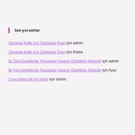
Son yorumlar
Sömelek Köfte Kaç Dakikada Pişer
için
admin
Sömelek Köfte Kaç Dakikada Pişer
için
Rabia
Ilk Türk Devletinde Toplumsal Yapının Özellikleri Nelerdir
için
admin
Ilk Türk Devletinde Toplumsal Yapının Özellikleri Nelerdir
için
Ayaz
Çene Altına Ne Ad Verilir
için
admin