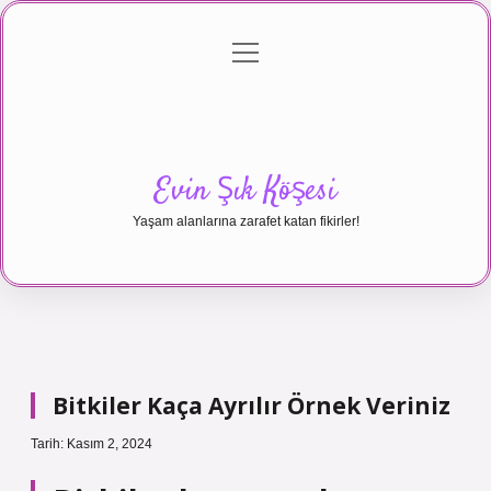
menüyü
Anasayfa
Gizlilik Politikası
Yasal Uyarı
aç
Hakkımızda
Evin Şık Köşesi
Yaşam alanlarına zarafet katan fikirler!
Bitkiler Kaça Ayrılır Örnek Veriniz
Tarih: Kasım 2, 2024