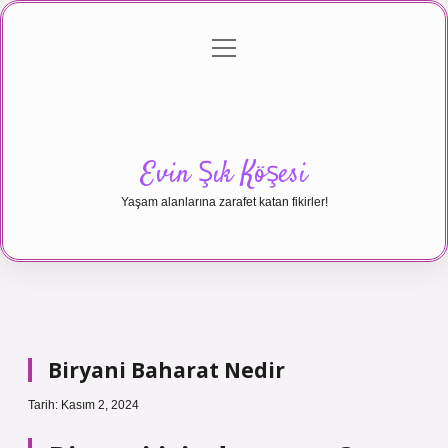
menüyü
Anasayfa
Gizlilik Politikası
Yasal Uyarı
aç
Hakkımızda
Evin Şık Köşesi
Yaşam alanlarına zarafet katan fikirler!
Biryani Baharat Nedir
Tarih: Kasım 2, 2024