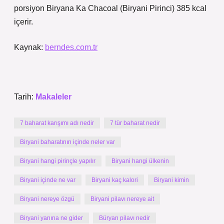
porsiyon Biryana Ka Chacoal (Biryani Pirinci) 385 kcal
içerir.
Kaynak:
berndes.com.tr
Tarih:
Makaleler
7 baharat karışımı adı nedir
7 tür baharat nedir
Biryani baharatının içinde neler var
Biryani hangi pirinçle yapılır
Biryani hangi ülkenin
Biryani içinde ne var
Biryani kaç kalori
Biryani kimin
Biryani nereye özgü
Biryani pilavı nereye ait
Biryani yanına ne gider
Büryan pilavı nedir