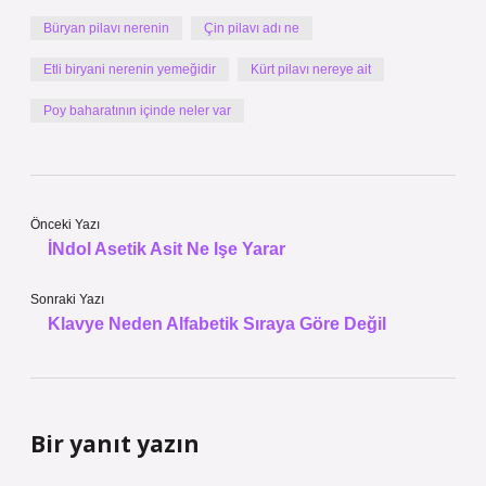
Büryan pilavı nerenin
Çin pilavı adı ne
Etli biryani nerenin yemeğidir
Kürt pilavı nereye ait
Poy baharatının içinde neler var
Önceki Yazı
İNdol Asetik Asit Ne Işe Yarar
Sonraki Yazı
Klavye Neden Alfabetik Sıraya Göre Değil
Bir yanıt yazın