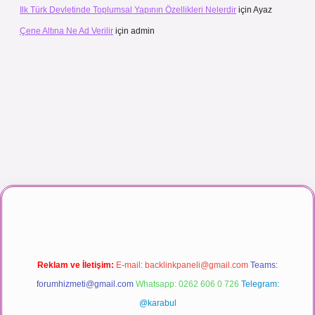
Ilk Türk Devletinde Toplumsal Yapının Özellikleri Nelerdir
için
Ayaz
Çene Altına Ne Ad Verilir
için
admin
anlı maç izle
Reklam ve İletişim:
E-mail:
backlinkpaneli@gmail.com
Teams:
forumhizmeti@gmail.com
Whatsapp: 0262 606 0 726
Telegram:
@karabul