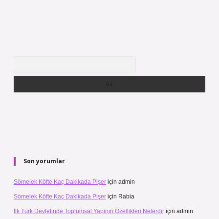
Arama
Son yorumlar
Sömelek Köfte Kaç Dakikada Pişer
için
admin
Sömelek Köfte Kaç Dakikada Pişer
için
Rabia
Ilk Türk Devletinde Toplumsal Yapının Özellikleri Nelerdir
için
admin