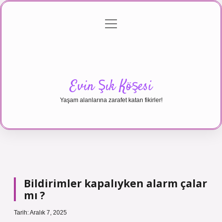
menüyü
Anasayfa
Gizlilik Politikası
Yasal Uyarı
aç
Hakkımızda
Evin Şık Köşesi
Yaşam alanlarına zarafet katan fikirler!
Bildirimler kapalıyken alarm çalar
mı ?
Tarih: Aralık 7, 2025