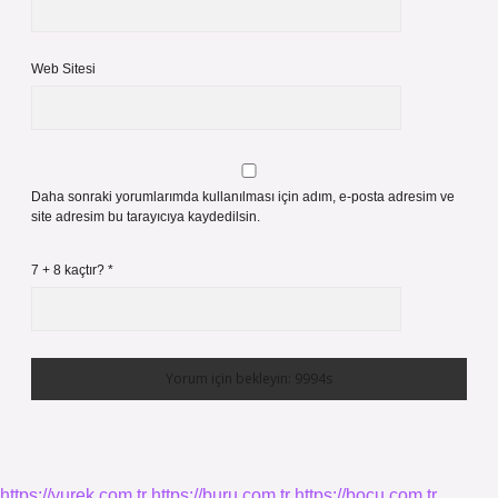
Web Sitesi
Daha sonraki yorumlarımda kullanılması için adım, e-posta adresim ve
site adresim bu tarayıcıya kaydedilsin.
7 + 8 kaçtır?
*
https://yurek.com.tr
https://buru.com.tr
https://bocu.com.tr