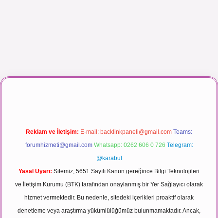
ı maç izle
Reklam ve İletişim:
E-mail:
backlinkpaneli@gmail.com
Teams:
forumhizmeti@gmail.com
Whatsapp: 0262 606 0 726
Telegram:
@karabul
Yasal Uyarı:
Sitemiz, 5651 Sayılı Kanun gereğince Bilgi Teknolojileri
ve İletişim Kurumu (BTK) tarafından onaylanmış bir Yer Sağlayıcı olarak
hizmet vermektedir. Bu nedenle, sitedeki içerikleri proaktif olarak
denetleme veya araştırma yükümlülüğümüz bulunmamaktadır. Ancak,