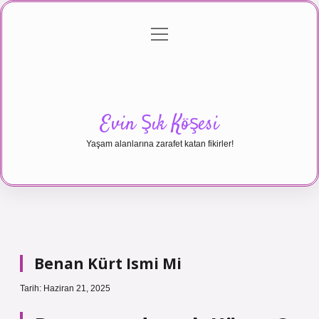
menüyü
Anasayfa
Gizlilik Politikası
Yasal Uyarı
aç
Hakkımızda
Evin Şık Köşesi
Yaşam alanlarına zarafet katan fikirler!
Benan Kürt Ismi Mi
Tarih: Haziran 21, 2025