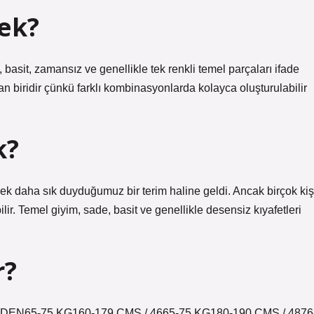
ek?
basit, zamansız ve genellikle tek renkli temel parçaları ifade
 biridir çünkü farklı kombinasyonlarda kolayca oluşturulabilir
k?
ek daha sık duyduğumuz bir terim haline geldi. Ancak birçok kiş
lir. Temel giyim, sade, basit ve genellikle desensiz kıyafetleri
r?
BEDEN65-75 KG160-179 CMS / 4665-75 KG180-190 CMS / 4876