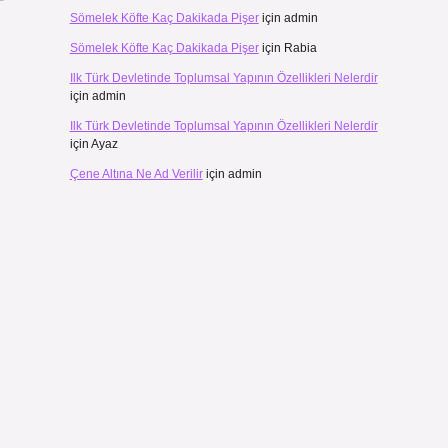
Sömelek Köfte Kaç Dakikada Pişer
için
admin
Sömelek Köfte Kaç Dakikada Pişer
için
Rabia
Ilk Türk Devletinde Toplumsal Yapının Özellikleri Nelerdir
için
admin
Ilk Türk Devletinde Toplumsal Yapının Özellikleri Nelerdir
için
Ayaz
Çene Altına Ne Ad Verilir
için
admin