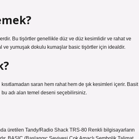
emek?
erdir. Bu tişörtler genellikle düz ve düz kesimlidir ve rahat ve
 ve yumuşak dokulu kumaşlar basic tişörtler için idealdir.
k?
ısıtlamadan saran hem rahat hem de şık kesimleri içerir. Basit
in bu adı alan temel deseni seçebilirsiniz.
nda üretilen Tandy/Radio Shack TRS-80 Renkli bilgisayarların
ır. BASIC (Başlangıç ​​Seviyesi Çok Amaçlı Sembolik Talimat