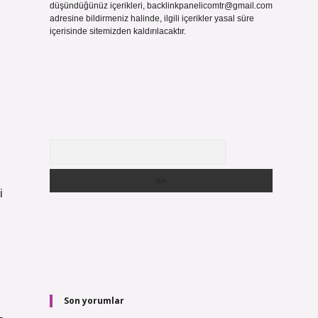
düşündüğünüz içerikleri,
backlinkpanelicomtr@gmail.com
adresine bildirmeniz halinde, ilgili içerikler yasal süre
içerisinde sitemizden kaldırılacaktır.
Arama
i
Son yorumlar
-