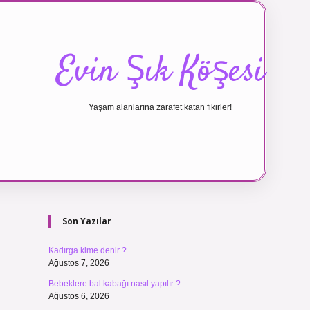
Evin Şık Köşesi
Yaşam alanlarına zarafet katan fikirler!
Sidebar
ilbet canlı ma
Son Yazılar
Kadırga kime denir ?
Ağustos 7, 2026
Bebeklere bal kabağı nasıl yapılır ?
Ağustos 6, 2026