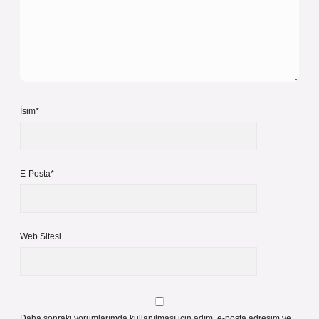
İsim*
E-Posta*
Web Sitesi
Daha sonraki yorumlarımda kullanılması için adım, e-posta adresim ve