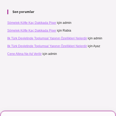
Son yorumlar
Sömelek Köfte Kaç Dakikada Pişer
için
admin
Sömelek Köfte Kaç Dakikada Pişer
için
Rabia
Ilk Türk Devletinde Toplumsal Yapının Özellikleri Nelerdir
için
admin
Ilk Türk Devletinde Toplumsal Yapının Özellikleri Nelerdir
için
Ayaz
Çene Altına Ne Ad Verilir
için
admin
 maç izle