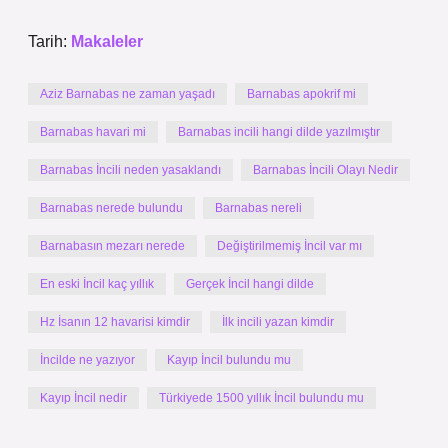
Tarih:
Makaleler
Aziz Barnabas ne zaman yaşadı
Barnabas apokrif mi
Barnabas havari mi
Barnabas incili hangi dilde yazılmıştır
Barnabas İncili neden yasaklandı
Barnabas İncili Olayı Nedir
Barnabas nerede bulundu
Barnabas nereli
Barnabasın mezarı nerede
Değiştirilmemiş İncil var mı
En eski İncil kaç yıllık
Gerçek İncil hangi dilde
Hz İsanın 12 havarisi kimdir
İlk incili yazan kimdir
İncilde ne yazıyor
Kayıp İncil bulundu mu
Kayıp İncil nedir
Türkiyede 1500 yıllık İncil bulundu mu