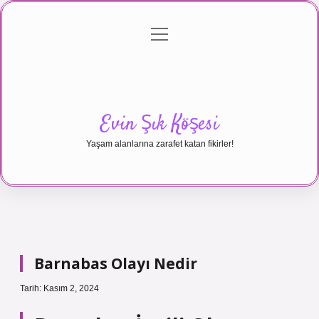
menüyü
Anasayfa
Gizlilik Politikası
Yasal Uyarı
aç
Hakkımızda
Evin Şık Köşesi
Yaşam alanlarına zarafet katan fikirler!
Barnabas Olayı Nedir
Tarih: Kasım 2, 2024