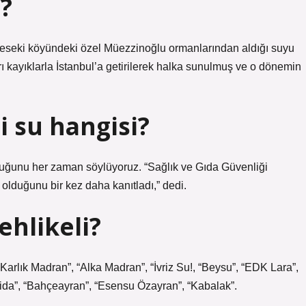
?
reseki köyündeki özel Müezzinoğlu ormanlarından aldığı suyu
ı kayıklarla İstanbul’a getirilerek halka sunulmuş ve o dönemin
i su hangisi?
olduğunu her zaman söylüyoruz. “Sağlık ve Gıda Güvenliği
 olduğunu bir kez daha kanıtladı,” dedi.
ehlikeli?
Karlık Madran”, “Alka Madran”, “İvriz Su!, “Beysu”, “EDK Lara”,
 Nida”, “Bahçeayran”, “Esensu Özayran”, “Kabalak”.