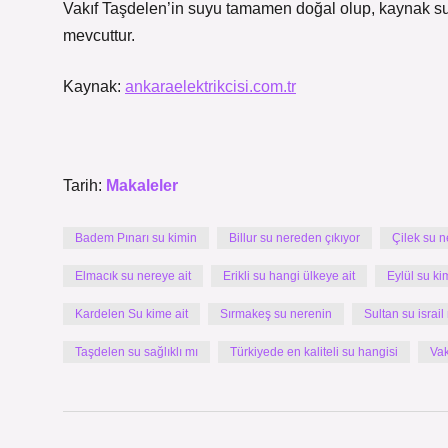
Vakıf Taşdelen’in suyu tamamen doğal olup, kaynak suyu
mevcuttur.
Kaynak:
ankaraelektrikcisi.com.tr
Tarih:
Makaleler
Badem Pınarı su kimin
Billur su nereden çıkıyor
Çilek su 
Elmacık su nereye ait
Erikli su hangi ülkeye ait
Eylül su ki
Kardelen Su kime ait
Sırmakeş su nerenin
Sultan su israil
Taşdelen su sağlıklı mı
Türkiyede en kaliteli su hangisi
Vak