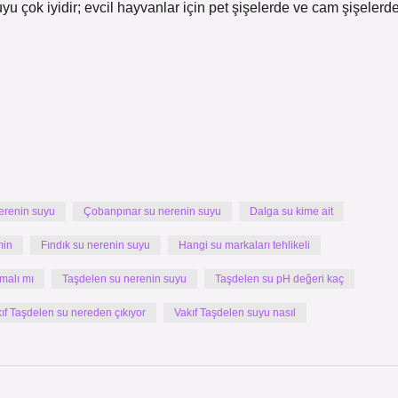
 çok iyidir; evcil hayvanlar için pet şişelerde ve cam şişelerd
nerenin suyu
Çobanpınar su nerenin suyu
Dalga su kime ait
min
Fındık su nerenin suyu
Hangi su markaları tehlikeli
 malı mı
Taşdelen su nerenin suyu
Taşdelen su pH değeri kaç
ıf Taşdelen su nereden çıkıyor
Vakıf Taşdelen suyu nasıl