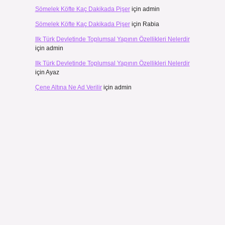
Sömelek Köfte Kaç Dakikada Pişer
için
admin
Sömelek Köfte Kaç Dakikada Pişer
için
Rabia
Ilk Türk Devletinde Toplumsal Yapının Özellikleri Nelerdir
için
admin
Ilk Türk Devletinde Toplumsal Yapının Özellikleri Nelerdir
için
Ayaz
Çene Altına Ne Ad Verilir
için
admin