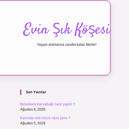
Evin Şık Köşesi
Yaşam alanlarına zarafet katan fikirler!
Sidebar
ilbet canlı 
Son Yazılar
Bebeklere bal kabağı nasıl yapılır ?
Ağustos 6, 2026
Karından kök hücre nasıl alınır ?
Ağustos 5, 2026