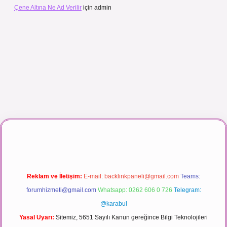
Çene Altına Ne Ad Verilir
için
admin
maç izle
Reklam ve İletişim:
E-mail:
backlinkpaneli@gmail.com
Teams:
forumhizmeti@gmail.com
Whatsapp: 0262 606 0 726
Telegram:
@karabul
Yasal Uyarı:
Sitemiz, 5651 Sayılı Kanun gereğince Bilgi Teknolojileri