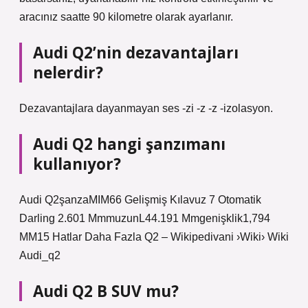
aracınız saatte 90 kilometre olarak ayarlanır.
Audi Q2’nin dezavantajları
nelerdir?
Dezavantajlara dayanmayan ses -zi -z -z -izolasyon.
Audi Q2 hangi şanzımanı
kullanıyor?
Audi Q2şanzaMIM66 Gelişmiş Kılavuz 7 Otomatik
Darling 2.601 MmmuzunL44.191 Mmgenişklik1,794
MM15 Hatlar Daha Fazla Q2 – Wikipedivani ›Wiki› Wiki
Audi_q2
Audi Q2 B SUV mu?