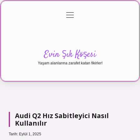
menüyü
Anasayfa
Gizlilik Politikası
Yasal Uyarı
aç
Hakkımızda
Evin Şık Köşesi
Yaşam alanlarına zarafet katan fikirler!
Audi Q2 Hız Sabitleyici Nasıl
Kullanılır
Tarih: Eylül 1, 2025