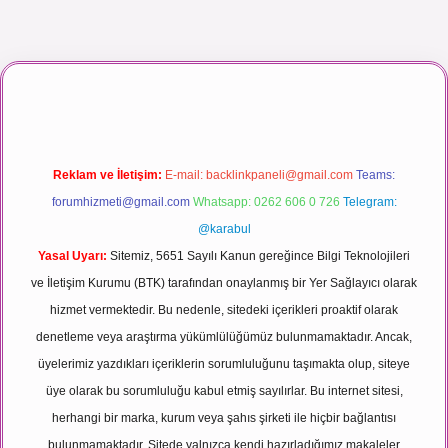
ç izle
Reklam ve İletişim:
E-mail:
backlinkpaneli@gmail.com
Teams:
forumhizmeti@gmail.com
Whatsapp: 0262 606 0 726
Telegram:
@karabul
Yasal Uyarı:
Sitemiz, 5651 Sayılı Kanun gereğince Bilgi Teknolojileri
ve İletişim Kurumu (BTK) tarafından onaylanmış bir Yer Sağlayıcı olarak
hizmet vermektedir. Bu nedenle, sitedeki içerikleri proaktif olarak
denetleme veya araştırma yükümlülüğümüz bulunmamaktadır. Ancak,
üyelerimiz yazdıkları içeriklerin sorumluluğunu taşımakta olup, siteye
üye olarak bu sorumluluğu kabul etmiş sayılırlar. Bu internet sitesi,
herhangi bir marka, kurum veya şahıs şirketi ile hiçbir bağlantısı
bulunmamaktadır. Sitede yalnızca kendi hazırladığımız makaleler