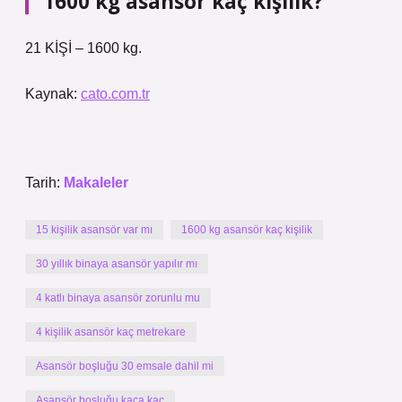
1600 kg asansör kaç kişilik?
21 KİŞİ – 1600 kg.
Kaynak:
cato.com.tr
Tarih:
Makaleler
15 kişilik asansör var mı
1600 kg asansör kaç kişilik
30 yıllık binaya asansör yapılır mı
4 katlı binaya asansör zorunlu mu
4 kişilik asansör kaç metrekare
Asansör boşluğu 30 emsale dahil mi
Asansör boşluğu kaça kaç