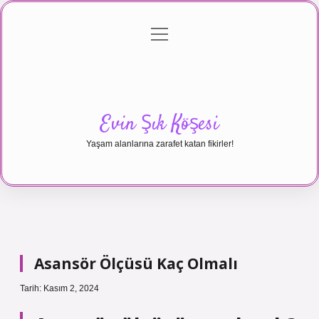
menüyü
Anasayfa
Gizlilik Politikası
Yasal Uyarı
aç
Hakkımızda
Evin Şık Köşesi
Yaşam alanlarına zarafet katan fikirler!
Asansör Ölçüsü Kaç Olmalı
Tarih: Kasım 2, 2024