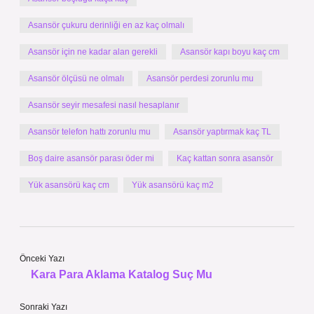
Asansör çukuru derinliği en az kaç olmalı
Asansör için ne kadar alan gerekli
Asansör kapı boyu kaç cm
Asansör ölçüsü ne olmalı
Asansör perdesi zorunlu mu
Asansör seyir mesafesi nasıl hesaplanır
Asansör telefon hattı zorunlu mu
Asansör yaptırmak kaç TL
Boş daire asansör parası öder mi
Kaç kattan sonra asansör
Yük asansörü kaç cm
Yük asansörü kaç m2
Önceki Yazı
Kara Para Aklama Katalog Suç Mu
Sonraki Yazı