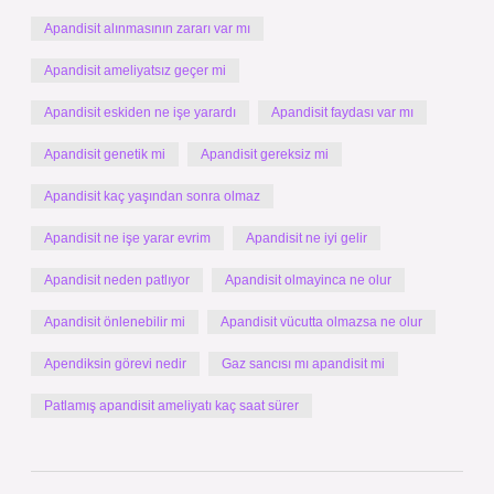
Apandisit alınmasının zararı var mı
Apandisit ameliyatsız geçer mi
Apandisit eskiden ne işe yarardı
Apandisit faydası var mı
Apandisit genetik mi
Apandisit gereksiz mi
Apandisit kaç yaşından sonra olmaz
Apandisit ne işe yarar evrim
Apandisit ne iyi gelir
Apandisit neden patlıyor
Apandisit olmayinca ne olur
Apandisit önlenebilir mi
Apandisit vücutta olmazsa ne olur
Apendiksin görevi nedir
Gaz sancısı mı apandisit mi
Patlamış apandisit ameliyatı kaç saat sürer