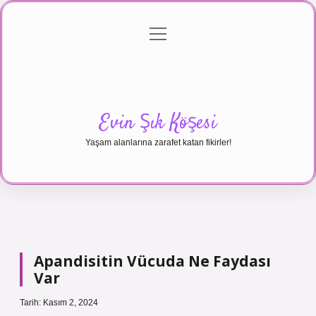
menüyü
Anasayfa
Gizlilik Politikası
Yasal Uyarı
aç
Hakkımızda
Evin Şık Köşesi
Yaşam alanlarına zarafet katan fikirler!
Apandisitin Vücuda Ne Faydası
Var
Tarih: Kasım 2, 2024