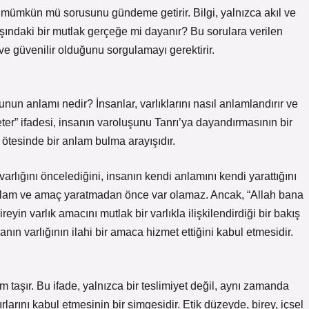
i mümkün mü sorusunu gündeme getirir. Bilgi, yalnızca akıl ve
ışındaki bir mutlak gerçeğe mi dayanır? Bu sorulara verilen
 ve güvenilir olduğunu sorgulamayı gerektirir.
uşunun anlamı nedir? İnsanlar, varlıklarını nasıl anlamlandırır ve
ter” ifadesi, insanın varoluşunu Tanrı’ya dayandırmasının bir
n ötesinde bir anlam bulma arayışıdır.
rlığını öncelediğini, insanın kendi anlamını kendi yarattığını
 anlam ve amaç yaratmadan önce var olamaz. Ancak, “Allah bana
reyin varlık amacını mutlak bir varlıkla ilişkilendirdiği bir bakış
sanın varlığının ilahi bir amaca hizmet ettiğini kabul etmesidir.
am taşır. Bu ifade, yalnızca bir teslimiyet değil, aynı zamanda
ırlarını kabul etmesinin bir simgesidir. Etik düzeyde, birey, içsel