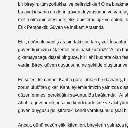
bir bireyin, tüm zorlukları ve belirsizlikleri O’na bırak
bu ayet insanın en derin güven duygusunun ve varoluşsa
metin olmanın ötesinde, etik, epistemolojik ve ontoloji
Etik Perspektif: Güven ve İntikam Arasında
Etik, doğru ile yanlış arasındaki sınırları çizer. İnsa
güvendiğimizin etik temellerini nasıl kurarız? “Allah b
çıkamayacağı, dışsal bir güce, bir ilahi kudrete olan te
vardır: Birey, güven duygusunu ne şekilde oluşturur ve
Felsefeci Immanuel Kant’a göre, ahlaki bir davranış, bi
zorunluluk”tan çıkar. Kant, eylemlerimizin yalnızca dışs
düzenlenmesi gerektiğini savunur. Bu bağlamda, “Allah ba
Allah’a güvenmek, insanın kendi iradesine ve akıl yürüt
güven duygusu geliştirerek, kendi varoluşunu dışsal bir
Ancak, günümüzün etik ikilemleri, bireylerin yalnızc