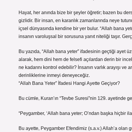
Hayat, her anında bize bir şeyler öğretir; bazen bu der
gizlidir. Bir insan, en karanlık zamanlarında neye tutun
içsel dünyasında kendine bir yer bulur. “Allah bana yete
insanın varoluşsal bir sorusuna yanıt niteliği taşır. Ge
Bu yazıda, “Allah bana yeter” ifadesinin geçtiği ayet üzer
alarak, hem dini hem de felsefi açılardan derin bir in
ne kadarını kontrol edebilir? İnsanın varlık arayışı ve
derinliklerine inmeyi deneyeceğiz.
“Allah Bana Yeter” İfadesi Hangi Ayette Geçiyor?
Bu cümle, Kuran’ın “Tevbe Suresi”nin 129. ayetinde ge
“Peygamber, ‘Allah bana yeter; O’ndan başka hiçbir ilah
Bu ayette, Peygamber Efendimiz (s.a.v.) Allah’a olan 