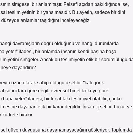
masının simgesel bir anlam taşır. Felsefi açıdan bakıldığında ise,
l teslimiyetinin bir yansımasıdır. Bu ayetin, sadece bir dini
k düzeyde anlamlar taşıdığını inceleyeceğiz.
nlar hangi davranışların doğru olduğunu ve hangi durumlarda
ana yeter” ifadesi, bir anlamda insanın kendi başına başa
slimiyetini simgeler. Ancak bu teslimiyetin etik bir sorumluluğu d
 neye dayandırır?
reyin özne olarak sahip olduğu içsel bir “kategorik
al sonuçlara göre değil, evrensel bir etik ilkeye göre
na yeter” ifadesi, bir tür ahlaki teslimiyet olabilir; çünkü
mesine dayanan etik bir karar değildir. İnsan, içsel bir huzur ve
 kudrete bırakır.
a içsel güven duygusuna dayanamayacağını gösteriyor. Toplumda