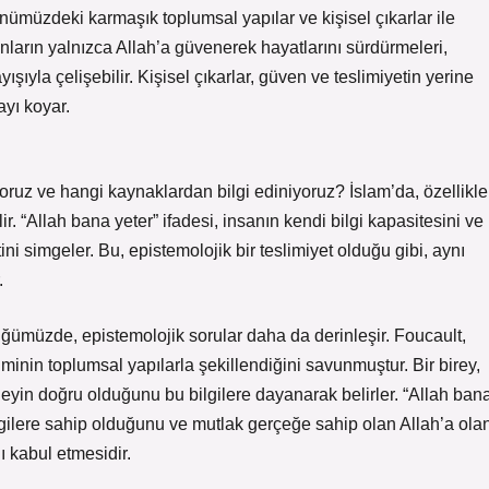
nümüzdeki karmaşık toplumsal yapılar ve kişisel çıkarlar ile
ların yalnızca Allah’a güvenerek hayatlarını sürdürmeleri,
ıyla çelişebilir. Kişisel çıkarlar, güven ve teslimiyetin yerine
yı koyar.
iliyoruz ve hangi kaynaklardan bilgi ediniyoruz? İslam’da, özellikle
lir. “Allah bana yeter” ifadesi, insanın kendi bilgi kapasitesini ve
ini simgeler. Bu, epistemolojik bir teslimiyet olduğu gibi, aynı
.
üğümüzde, epistemolojik sorular daha da derinleşir. Foucault,
etiminin toplumsal yapılarla şekillendiğini savunmuştur. Bir birey,
eyin doğru olduğunu bu bilgilere dayanarak belirler. “Allah ban
bilgilere sahip olduğunu ve mutlak gerçeğe sahip olan Allah’a ola
nı kabul etmesidir.