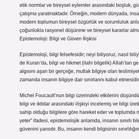
etik normlar ve bireysel eylemler arasındaki boşluk, gü
çatışma yaratmaktadır. Örneğin, modern dünyada, insan
modern toplumun bireysel özgürlük ve sorumluluk anlayış
çoğunlukla rasyonel düşünme ve bireysel kararlar alma
Epistemoloji: Bilgi ve Güven İlişkisi
Epistemoloji, bilgi felsefesidir; neyi biliyoruz, nasıl b
de Kuran’da, bilgi ve hikmet (ilahi bilgelik) Allah’tan ge
algısını aşan bir gerçeğe, mutlak bilgiye olan teslimiyet
zamanda insanın bilgiye dair sınırlarını kabul etmesidir
Michel Foucault’nun bilgi üzerindeki etkilerini düşünd
bilgi ve iktidar arasındaki ilişkiyi incelemiş ve bilgi ür
sahip olduğu bilgilere göre hareket eder ve toplumda n
yeter” ifadesi, epistemolojik anlamda, insanın sınırlı 
güvenini yansıtır. Bu, insanın kendi bilgisinin sınırlılığı