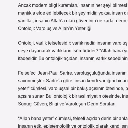
Ancak modern bilgi kuramları, insanın her şeyi bilmes
mantıkla elde edilebilecek bir şey midir, yoksa insan d
yanıtlar, insanın Allah’a olan güveninin ne kadar derin
Ontoloji: Varoluş ve Allah’ın Yeterliği
Ontoloji, varlık felsefesidir; varlık nedir, insanın varol
neye dayanarak varlıklarını sürdürürler? “Allah bana ye
ifadesidir. Bu ontolojik açıdan, insanın varlık sebebini
Felsefeci Jean-Paul Sartre, varoluşçuluğunda insanın va
savunmuştur. Sartre’a göre, insan kendi varlığını bir
yeter” cümlesi, varoluşsal bir bakış açısının ötesinde, bi
açısını sunar. Bu, ontolojik bir teslimiyetin ötesinde, in
Sonuç: Güven, Bilgi ve Varoluşun Derin Soruları
“Allah bana yeter” cümlesi, felsefi açıdan derin bir anl
insanın etik, epistemolojik ve ontolojik olarak kendi sın