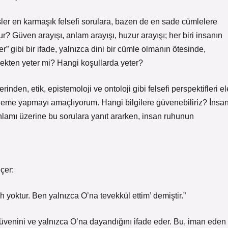
sler en karmaşık felsefi sorulara, bazen de en sade cümlelere
ur? Güven arayışı, anlam arayışı, huzur arayışı; her biri insanın
r” gibi bir ifade, yalnızca dini bir cümle olmanın ötesinde,
rçekten yeter mi? Hangi koşullarda yeter?
inden, etik, epistemoloji ve ontoloji gibi felsefi perspektifleri el
celeme yapmayı amaçlıyorum. Hangi bilgilere güvenebiliriz? İnsa
 anlamı üzerine bu sorulara yanıt ararken, insan ruhunun
çer:
 yoktur. Ben yalnızca O’na tevekkül ettim’ demiştir.”
güvenini ve yalnızca O’na dayandığını ifade eder. Bu, iman eden