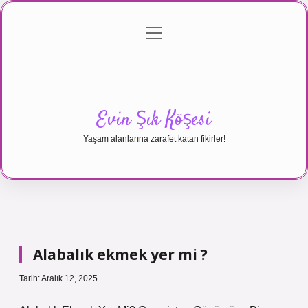
menüyü
Anasayfa
Gizlilik Politikası
Yasal Uyarı
aç
Hakkımızda
Evin Şık Köşesi
Yaşam alanlarına zarafet katan fikirler!
Alabalık ekmek yer mi ?
Tarih: Aralık 12, 2025