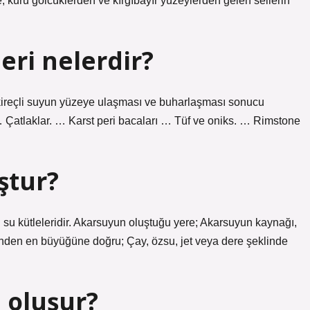
 kuru gölcüklerden ve kırgıbayır yüzeylerden gelen sellerin
leri nelerdir?
rı, kireçli suyun yüzeye ulaşması ve buharlaşması sonucu
 … Çatlaklar. … Karst peri bacaları … Tüf ve oniks. … Rimstone
ştur?
n su kütleleridir. Akarsuyun oluştuğu yere; Akarsuyun kaynağı,
ünden en büyüğüne doğru; Çay, özsu, jet veya dere şeklinde
 oluşur?