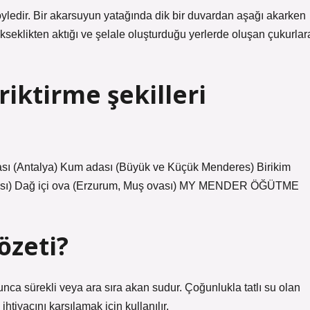
öyledir. Bir akarsuyun yatağında dik bir duvardan aşağı akarken
kseklikten aktığı ve şelale oluşturduğu yerlerde oluşan çukurlar
riktirme şekilleri
vası (Antalya) Kum adası (Büyük ve Küçük Menderes) Birikim
sa ovası) Dağ içi ova (Erzurum, Muş ovası) MY MENDER ÖĞÜTME
özeti?
yunca sürekli veya ara sıra akan sudur. Çoğunlukla tatlı su olan
u ihtiyacını karşılamak için kullanılır.