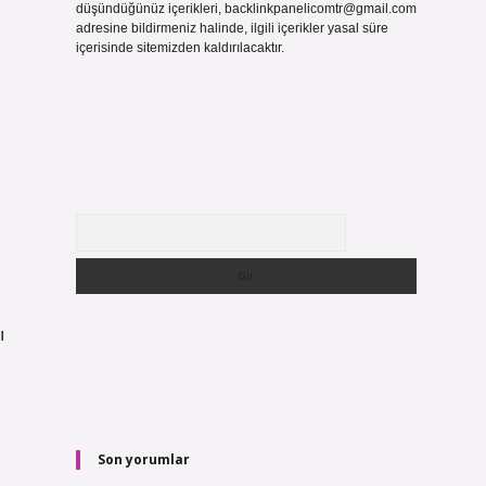
düşündüğünüz içerikleri,
backlinkpanelicomtr@gmail.com
adresine bildirmeniz halinde, ilgili içerikler yasal süre
içerisinde sitemizden kaldırılacaktır.
Arama
ı
Son yorumlar