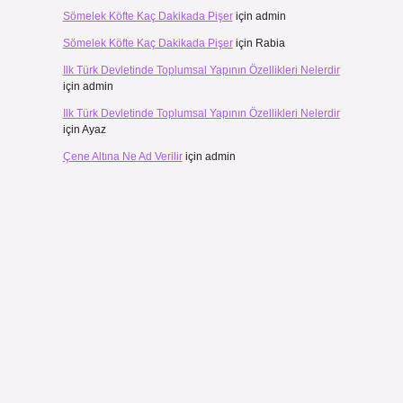
Sömelek Köfte Kaç Dakikada Pişer
için
admin
Sömelek Köfte Kaç Dakikada Pişer
için
Rabia
Ilk Türk Devletinde Toplumsal Yapının Özellikleri Nelerdir
için
admin
Ilk Türk Devletinde Toplumsal Yapının Özellikleri Nelerdir
için
Ayaz
Çene Altına Ne Ad Verilir
için
admin