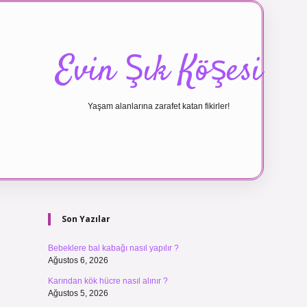
Evin Şık Köşesi
Yaşam alanlarına zarafet katan fikirler!
Sidebar
ilbet canlı 
Son Yazılar
Bebeklere bal kabağı nasıl yapılır ?
Ağustos 6, 2026
Karından kök hücre nasıl alınır ?
Ağustos 5, 2026