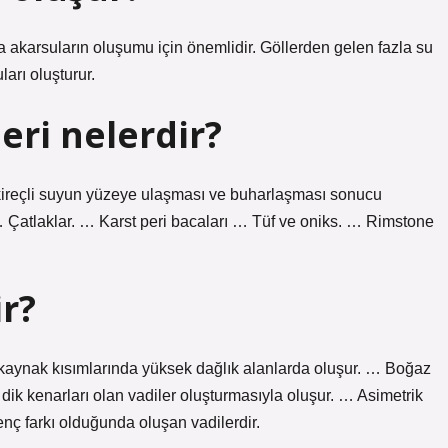
a akarsuların oluşumu için önemlidir. Göllerden gelen fazla su
ları oluşturur.
leri nelerdir?
rı, kireçli suyun yüzeye ulaşması ve buharlaşması sonucu
 … Çatlaklar. … Karst peri bacaları … Tüf ve oniks. … Rimstone
ir?
n kaynak kısımlarında yüksek dağlık alanlarda oluşur. … Boğaz
 dik kenarları olan vadiler oluşturmasıyla oluşur. … Asimetrik
enç farkı olduğunda oluşan vadilerdir.