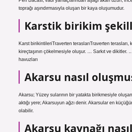
Peri Bacası, vadi yamaçlarından aşağı akan uzun, ince,
toprağı aşındırmasıyla oluşan bir kaya oluşumudur.
Karstik birikim şekil
Karst birikintileriTraverten teraslarıTraverten terasla
kireçtaşının çökelmesiyle oluşur. … Sarkıt ve dikitler.
havuzları
Akarsu nasıl oluşmu
Akarsu; Yüzey sularının bir yatakta birikmesiyle oluşa
aktığı yere; Akarsuyun ağzı denir. Akarsular en küçüğ
olabilir.
Akarsu kaynağı nasıl