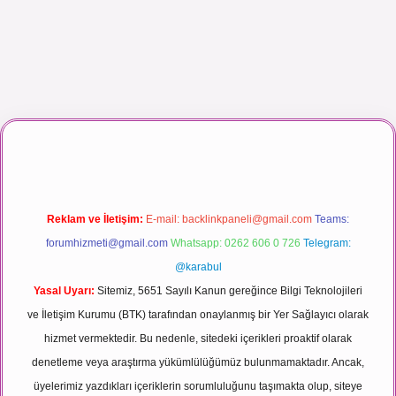
nlı maç izle
Reklam ve İletişim:
E-mail:
backlinkpaneli@gmail.com
Teams:
forumhizmeti@gmail.com
Whatsapp: 0262 606 0 726
Telegram:
@karabul
Yasal Uyarı:
Sitemiz, 5651 Sayılı Kanun gereğince Bilgi Teknolojileri
ve İletişim Kurumu (BTK) tarafından onaylanmış bir Yer Sağlayıcı olarak
hizmet vermektedir. Bu nedenle, sitedeki içerikleri proaktif olarak
denetleme veya araştırma yükümlülüğümüz bulunmamaktadır. Ancak,
üyelerimiz yazdıkları içeriklerin sorumluluğunu taşımakta olup, siteye