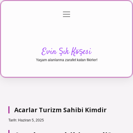
menüyü
Anasayfa
Gizlilik Politikası
Yasal Uyarı
aç
Hakkımızda
Evin Şık Köşesi
Yaşam alanlarına zarafet katan fikirler!
Acarlar Turizm Sahibi Kimdir
Tarih: Haziran 5, 2025