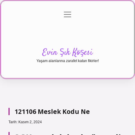
menüyü
Anasayfa
Gizlilik Politikası
Yasal Uyarı
aç
Hakkımızda
Evin Şık Köşesi
Yaşam alanlarına zarafet katan fikirler!
121106 Meslek Kodu Ne
Tarih: Kasım 2, 2024