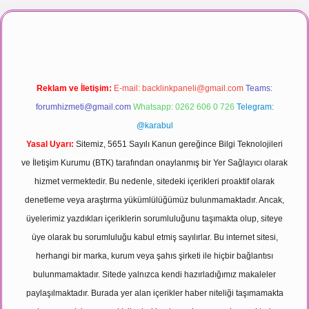
t canlı maç izle
Reklam ve İletişim:
E-mail:
backlinkpaneli@gmail.com
Teams:
forumhizmeti@gmail.com
Whatsapp: 0262 606 0 726
Telegram:
@karabul
Yasal Uyarı:
Sitemiz, 5651 Sayılı Kanun gereğince Bilgi Teknolojileri
ve İletişim Kurumu (BTK) tarafından onaylanmış bir Yer Sağlayıcı olarak
hizmet vermektedir. Bu nedenle, sitedeki içerikleri proaktif olarak
denetleme veya araştırma yükümlülüğümüz bulunmamaktadır. Ancak,
üyelerimiz yazdıkları içeriklerin sorumluluğunu taşımakta olup, siteye
üye olarak bu sorumluluğu kabul etmiş sayılırlar. Bu internet sitesi,
herhangi bir marka, kurum veya şahıs şirketi ile hiçbir bağlantısı
bulunmamaktadır. Sitede yalnızca kendi hazırladığımız makaleler
paylaşılmaktadır. Burada yer alan içerikler haber niteliği taşımamakta