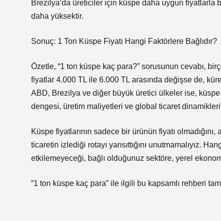
Brezilya’da üreticiler için küspe daha uygun fiyatlarla 
daha yüksektir.
Sonuç: 1 Ton Küspe Fiyatı Hangi Faktörlere Bağlıdır?
Özetle, “1 ton küspe kaç para?” sorusunun cevabı, birç
fiyatlar 4.000 TL ile 6.000 TL arasında değişse de, küres
ABD, Brezilya ve diğer büyük üretici ülkeler ise, küspe 
dengesi, üretim maliyetleri ve global ticaret dinamikleri,
Küspe fiyatlarının sadece bir ürünün fiyatı olmadığını
ticaretin izlediği rotayı yansıttığını unutmamalıyız. Hang
etkilemeyeceği, bağlı olduğunuz sektöre, yerel ekonomi
“1 ton küspe kaç para” ile ilgili bu kapsamlı rehberi t