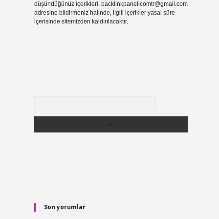
düşündüğünüz içerikleri,
backlinkpanelicomtr@gmail.com
adresine bildirmeniz halinde, ilgili içerikler yasal süre
içerisinde sitemizden kaldırılacaktır.
e
Arama
Son yorumlar