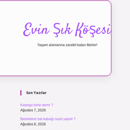
Evin Şık Köşesi
Yaşam alanlarına zarafet katan fikirler!
Sidebar
ilbet canlı m
Son Yazılar
Kadırga kime denir ?
Ağustos 7, 2026
Bebeklere bal kabağı nasıl yapılır ?
Ağustos 6, 2026