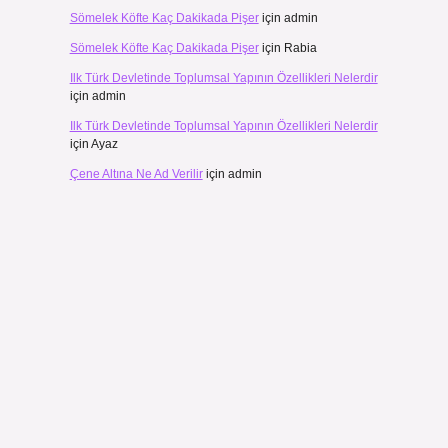
Sömelek Köfte Kaç Dakikada Pişer
için
admin
Sömelek Köfte Kaç Dakikada Pişer
için
Rabia
Ilk Türk Devletinde Toplumsal Yapının Özellikleri Nelerdir
için
admin
Ilk Türk Devletinde Toplumsal Yapının Özellikleri Nelerdir
için
Ayaz
Çene Altına Ne Ad Verilir
için
admin