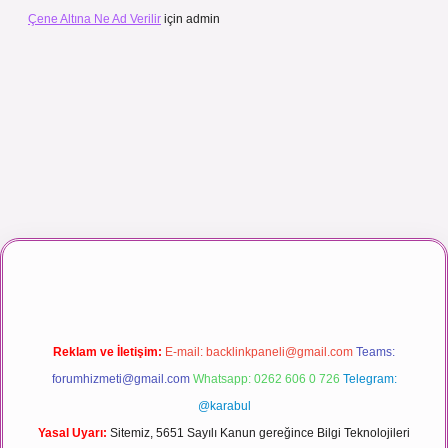
Çene Altına Ne Ad Verilir
için
admin
ı maç izle
Reklam ve İletişim:
E-mail:
backlinkpaneli@gmail.com
Teams:
forumhizmeti@gmail.com
Whatsapp: 0262 606 0 726
Telegram:
@karabul
Yasal Uyarı:
Sitemiz, 5651 Sayılı Kanun gereğince Bilgi Teknolojileri