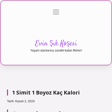
menüyü
Anasayfa
Gizlilik Politikası
Yasal Uyarı
aç
Hakkımızda
Evin Şık Köşesi
Yaşam alanlarına zarafet katan fikirler!
1 Simit 1 Boyoz Kaç Kalori
Tarih: Kasım 2, 2024