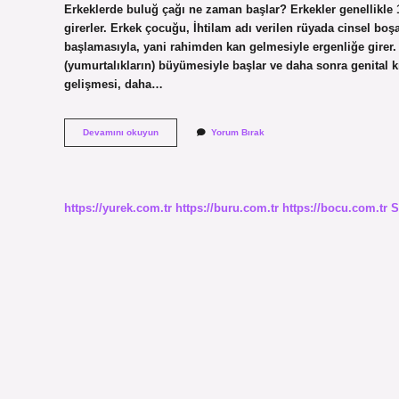
Erkeklerde buluğ çağı ne zaman başlar? Erkekler genellikle 12
girerler. Erkek çocuğu, İhtilam adı verilen rüyada cinsel boş
başlamasıyla, yani rahimden kan gelmesiyle ergenliğe girer. E
(yumurtalıkların) büyümesiyle başlar ve daha sonra genital k
gelişmesi, daha…
Erkeklerde
Devamını okuyun
Yorum Bırak
Buluğ
Çağı
Nasıl
Olur
https://yurek.com.tr
https://buru.com.tr
https://bocu.com.tr
S