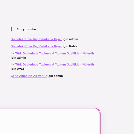
Son yorumlar
Sömelek Köfte Kaç Dakikada Pişer
için
admin
Sömelek Köfte Kaç Dakikada Pişer
için
Rabia
Ilk Türk Devletinde Toplumsal Yapının Özellikleri Nelerdir
için
admin
Ilk Türk Devletinde Toplumsal Yapının Özellikleri Nelerdir
için
Ayaz
Çene Altına Ne Ad Verilir
için
admin