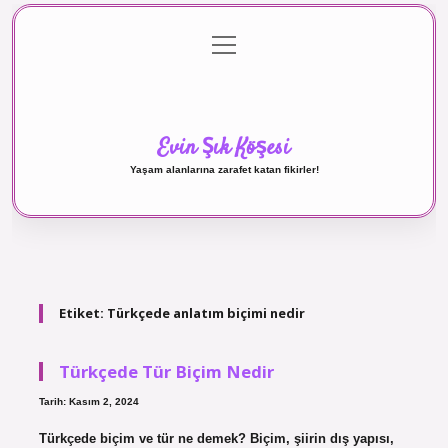
menüyü
Anasayfa
Gizlilik Politikası
Yasal Uyarı
aç
Hakkımızda
Evin Şık Köşesi
Yaşam alanlarına zarafet katan fikirler!
Etiket:
Türkçede anlatım biçimi nedir
Türkçede Tür Biçim Nedir
Tarih: Kasım 2, 2024
Türkçede biçim ve tür ne demek? Biçim, şiirin dış yapısı,