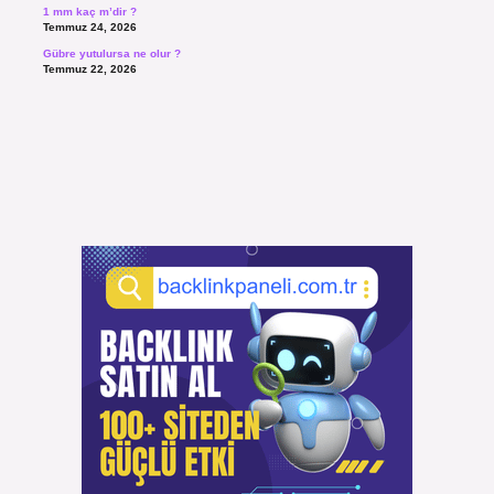
1 mm kaç m’dir ?
Temmuz 24, 2026
Gübre yutulursa ne olur ?
Temmuz 22, 2026