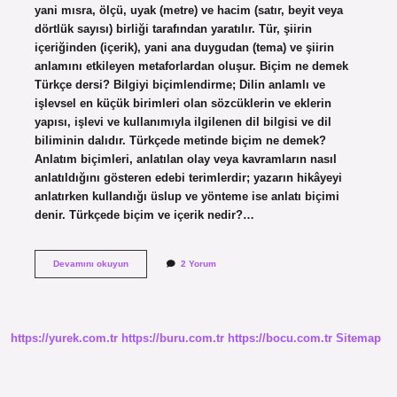
yani mısra, ölçü, uyak (metre) ve hacim (satır, beyit veya
dörtlük sayısı) birliği tarafından yaratılır. Tür, şiirin
içeriğinden (içerik), yani ana duygudan (tema) ve şiirin
anlamını etkileyen metaforlardan oluşur. Biçim ne demek
Türkçe dersi? Bilgiyi biçimlendirme; Dilin anlamlı ve
işlevsel en küçük birimleri olan sözcüklerin ve eklerin
yapısı, işlevi ve kullanımıyla ilgilenen dil bilgisi ve dil
biliminin dalıdır. Türkçede metinde biçim ne demek?
Anlatım biçimleri, anlatılan olay veya kavramların nasıl
anlatıldığını gösteren edebi terimlerdir; yazarın hikâyeyi
anlatırken kullandığı üslup ve yönteme ise anlatı biçimi
denir. Türkçede biçim ve içerik nedir?…
Türkçede
Devamını okuyun
2 Yorum
Tür
Biçim
Nedir
https://yurek.com.tr
https://buru.com.tr
https://bocu.com.tr
Sitemap