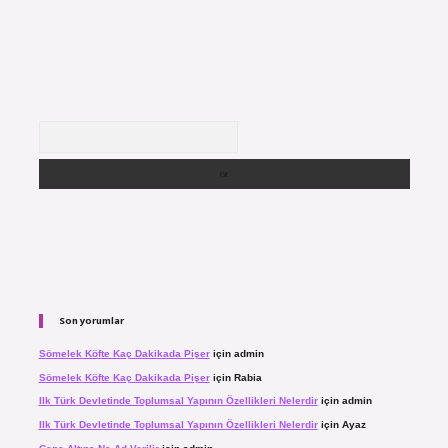
Arama
Son yorumlar
Sömelek Köfte Kaç Dakikada Pişer
için
admin
Sömelek Köfte Kaç Dakikada Pişer
için
Rabia
Ilk Türk Devletinde Toplumsal Yapının Özellikleri Nelerdir
için
admin
Ilk Türk Devletinde Toplumsal Yapının Özellikleri Nelerdir
için
Ayaz