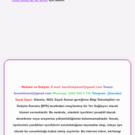
Çene Altına Ne Ad Verilir
için
admin
aç izle
Reklam ve İletişim:
E-mail:
backlinkpaneli@gmail.com
Teams:
forumhizmeti@gmail.com
Whatsapp: 0262 606 0 726
Telegram: @karabul
Yasal Uyarı:
Sitemiz, 5651 Sayılı Kanun gereğince Bilgi Teknolojileri ve
İletişim Kurumu (BTK) tarafından onaylanmış bir Yer Sağlayıcı olarak
hizmet vermektedir. Bu nedenle, sitedeki içerikleri proaktif olarak
denetleme veya araştırma yükümlülüğümüz bulunmamaktadır. Ancak,
üyelerimiz yazdıkları içeriklerin sorumluluğunu taşımakta olup, siteye üye
olarak bu sorumluluğu kabul etmiş sayılırlar. Bu internet sitesi, herhangi