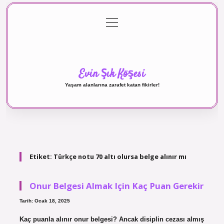
menüyü
Anasayfa
Gizlilik Politikası
Yasal Uyarı
aç
Hakkımızda
Evin Şık Köşesi
Yaşam alanlarına zarafet katan fikirler!
Etiket:
Türkçe notu 70 altı olursa belge alınır mı
Onur Belgesi Almak Için Kaç Puan Gerekir
Tarih: Ocak 18, 2025
Kaç puanla alınır onur belgesi? Ancak disiplin cezası almış