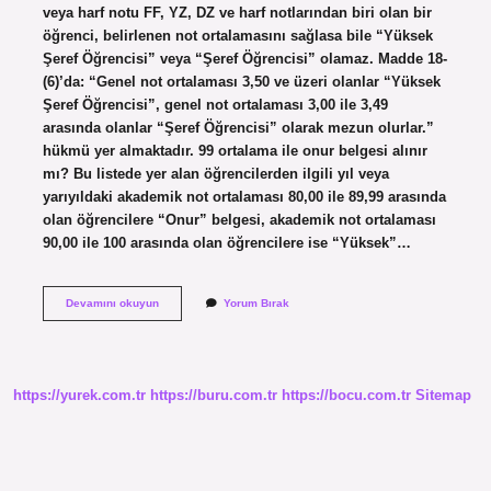
veya harf notu FF, YZ, DZ ve harf notlarından biri olan bir
öğrenci, belirlenen not ortalamasını sağlasa bile “Yüksek
Şeref Öğrencisi” veya “Şeref Öğrencisi” olamaz. Madde 18-
(6)’da: “Genel not ortalaması 3,50 ve üzeri olanlar “Yüksek
Şeref Öğrencisi”, genel not ortalaması 3,00 ile 3,49
arasında olanlar “Şeref Öğrencisi” olarak mezun olurlar.”
hükmü yer almaktadır. 99 ortalama ile onur belgesi alınır
mı? Bu listede yer alan öğrencilerden ilgili yıl veya
yarıyıldaki akademik not ortalaması 80,00 ile 89,99 arasında
olan öğrencilere “Onur” belgesi, akademik not ortalaması
90,00 ile 100 arasında olan öğrencilere ise “Yüksek”…
Onur
Devamını okuyun
Yorum Bırak
Belgesi
Almak
Için
Kaç
Puan
https://yurek.com.tr
https://buru.com.tr
https://bocu.com.tr
Sitemap
Gerekir