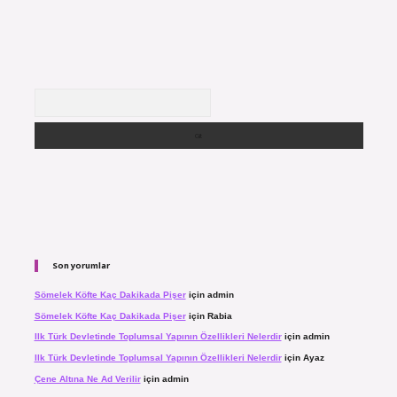
Arama
Son yorumlar
Sömelek Köfte Kaç Dakikada Pişer
için
admin
Sömelek Köfte Kaç Dakikada Pişer
için
Rabia
Ilk Türk Devletinde Toplumsal Yapının Özellikleri Nelerdir
için
admin
Ilk Türk Devletinde Toplumsal Yapının Özellikleri Nelerdir
için
Ayaz
Çene Altına Ne Ad Verilir
için
admin