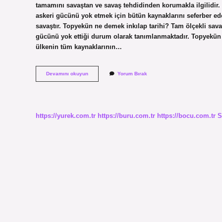
tamamını savaştan ve savaş tehdidinden korumakla ilgilidir.
askeri gücünü yok etmek için bütün kaynaklarını seferber ed
savaştır. Topyekün ne demek inkılap tarihi? Tam ölçekli savaş
gücünü yok ettiği durum olarak tanımlanmaktadır. Topyekün 
ülkenin tüm kaynaklarının…
Topyekün
Devamını okuyun
Yorum Bırak
Yaşamak
Ne
Demek
https://yurek.com.tr
https://buru.com.tr
https://bocu.com.tr
S