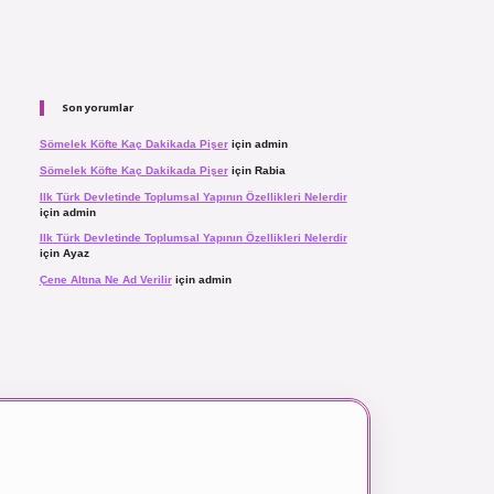
Son yorumlar
Sömelek Köfte Kaç Dakikada Pişer
için
admin
Sömelek Köfte Kaç Dakikada Pişer
için
Rabia
Ilk Türk Devletinde Toplumsal Yapının Özellikleri Nelerdir
için
admin
Ilk Türk Devletinde Toplumsal Yapının Özellikleri Nelerdir
için
Ayaz
Çene Altına Ne Ad Verilir
için
admin