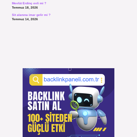
Mevlüt Erdinç evli mi ?
Temmuz 18, 2026
Sit alanına imar gelir mi ?
Temmuz 14, 2026