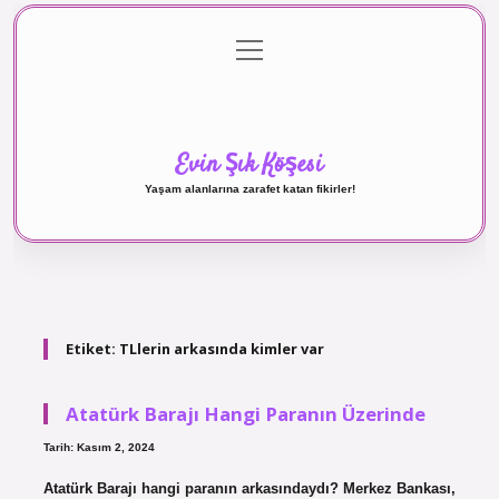
menüyü
Anasayfa
Gizlilik Politikası
Yasal Uyarı
aç
Hakkımızda
Evin Şık Köşesi
Yaşam alanlarına zarafet katan fikirler!
Etiket:
TLlerin arkasında kimler var
Atatürk Barajı Hangi Paranın Üzerinde
Tarih: Kasım 2, 2024
Atatürk Barajı hangi paranın arkasındaydı? Merkez Bankası,