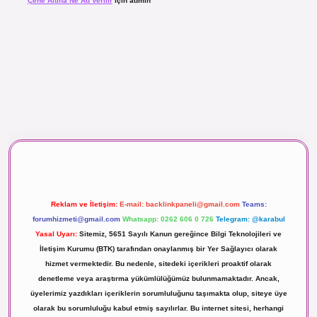
Çene Altına Ne Ad Verilir
için
admin
maç izle
Reklam ve İletişim:
E-mail:
backlinkpaneli@gmail.com
Teams:
forumhizmeti@gmail.com
Whatsapp: 0262 606 0 726
Telegram: @karabul
Yasal Uyarı:
Sitemiz, 5651 Sayılı Kanun gereğince Bilgi Teknolojileri ve
İletişim Kurumu (BTK) tarafından onaylanmış bir Yer Sağlayıcı olarak
hizmet vermektedir. Bu nedenle, sitedeki içerikleri proaktif olarak
denetleme veya araştırma yükümlülüğümüz bulunmamaktadır. Ancak,
üyelerimiz yazdıkları içeriklerin sorumluluğunu taşımakta olup, siteye üye
olarak bu sorumluluğu kabul etmiş sayılırlar. Bu internet sitesi, herhangi