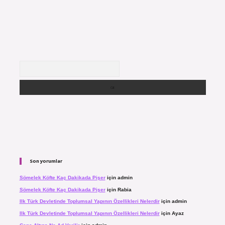
Arama
Son yorumlar
Sömelek Köfte Kaç Dakikada Pişer
için
admin
Sömelek Köfte Kaç Dakikada Pişer
için
Rabia
Ilk Türk Devletinde Toplumsal Yapının Özellikleri Nelerdir
için
admin
Ilk Türk Devletinde Toplumsal Yapının Özellikleri Nelerdir
için
Ayaz