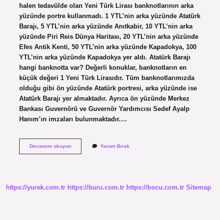
halen tedavülde olan Yeni Türk Lirası banknotlarının arka
yüzünde portre kullanmadı. 1 YTL’nin arka yüzünde Atatürk
Barajı, 5 YTL’nin arka yüzünde Anıtkabir, 10 YTL’nin arka
yüzünde Piri Reis Dünya Haritası, 20 YTL’nin arka yüzünde
Efes Antik Kenti, 50 YTL’nin arka yüzünde Kapadokya, 100
YTL’nin arka yüzünde Kapadokya yer aldı. Atatürk Barajı
hangi banknotta var? Değerli konuklar, banknotların en
küçük değeri 1 Yeni Türk Lirasıdır. Tüm banknotlarımızda
olduğu gibi ön yüzünde Atatürk portresi, arka yüzünde ise
Atatürk Barajı yer almaktadır. Ayrıca ön yüzünde Merkez
Bankası Guvernörü ve Guvernör Yardımcısı Sedef Ayalp
Hanım’ın imzaları bulunmaktadır.…
Atatürk
Devamını okuyun
Yorum Bırak
Barajı
Hangi
Paranın
Üzerinde
https://yurek.com.tr
https://buru.com.tr
https://bocu.com.tr
Sitemap