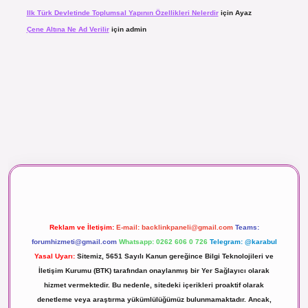
Ilk Türk Devletinde Toplumsal Yapının Özellikleri Nelerdir
için
Ayaz
Çene Altına Ne Ad Verilir
için
admin
maç izle
Reklam ve İletişim:
E-mail:
backlinkpaneli@gmail.com
Teams:
forumhizmeti@gmail.com
Whatsapp: 0262 606 0 726
Telegram: @karabul
Yasal Uyarı:
Sitemiz, 5651 Sayılı Kanun gereğince Bilgi Teknolojileri ve
İletişim Kurumu (BTK) tarafından onaylanmış bir Yer Sağlayıcı olarak
hizmet vermektedir. Bu nedenle, sitedeki içerikleri proaktif olarak
denetleme veya araştırma yükümlülüğümüz bulunmamaktadır. Ancak,