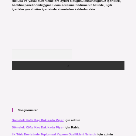
Hukuka ve yasal düzenlemelere aykırı olduğunu düşündüğünüz içerikleri,
backlinkpanelicomtr@gmail.com
adresine bildirmeniz halinde, ilgili
içerikler yasal süre içerisinde sitemizden kaldırılacaktır.
Arama
Son yorumlar
Sömelek Köfte Kaç Dakikada Pişer
için
admin
Sömelek Köfte Kaç Dakikada Pişer
için
Rabia
Ilk Türk Devletinde Toplumsal Yapının Özellikleri Nelerdir
için
admin