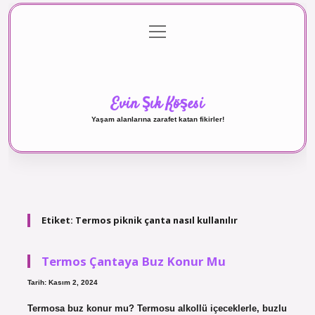
menüyü
Anasayfa
Gizlilik Politikası
Yasal Uyarı
aç
Hakkımızda
Evin Şık Köşesi
Yaşam alanlarına zarafet katan fikirler!
Etiket:
Termos piknik çanta nasıl kullanılır
Termos Çantaya Buz Konur Mu
Tarih: Kasım 2, 2024
Termosa buz konur mu? Termosu alkollü içeceklerle, buzlu