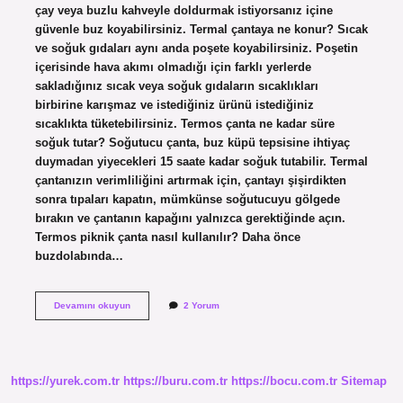
çay veya buzlu kahveyle doldurmak istiyorsanız içine
güvenle buz koyabilirsiniz. Termal çantaya ne konur? Sıcak
ve soğuk gıdaları aynı anda poşete koyabilirsiniz. Poşetin
içerisinde hava akımı olmadığı için farklı yerlerde
sakladığınız sıcak veya soğuk gıdaların sıcaklıkları
birbirine karışmaz ve istediğiniz ürünü istediğiniz
sıcaklıkta tüketebilirsiniz. Termos çanta ne kadar süre
soğuk tutar? Soğutucu çanta, buz küpü tepsisine ihtiyaç
duymadan yiyecekleri 15 saate kadar soğuk tutabilir. Termal
çantanızın verimliliğini artırmak için, çantayı şişirdikten
sonra tıpaları kapatın, mümkünse soğutucuyu gölgede
bırakın ve çantanın kapağını yalnızca gerektiğinde açın.
Termos piknik çanta nasıl kullanılır? Daha önce
buzdolabında…
Termos
Devamını okuyun
2 Yorum
Çantaya
Buz
Konur
Mu
https://yurek.com.tr
https://buru.com.tr
https://bocu.com.tr
Sitemap