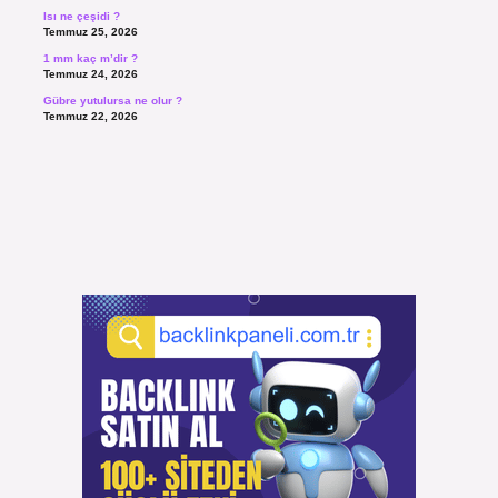
Isı ne çeşidi ?
Temmuz 25, 2026
1 mm kaç m’dir ?
Temmuz 24, 2026
Gübre yutulursa ne olur ?
Temmuz 22, 2026