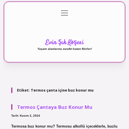
menüyü
Anasayfa
Gizlilik Politikası
Yasal Uyarı
aç
Hakkımızda
Evin Şık Köşesi
Yaşam alanlarına zarafet katan fikirler!
Etiket:
Termos çanta içine buz konur mu
Termos Çantaya Buz Konur Mu
Tarih: Kasım 2, 2024
Termosa buz konur mu? Termosu alkollü içeceklerle, buzlu