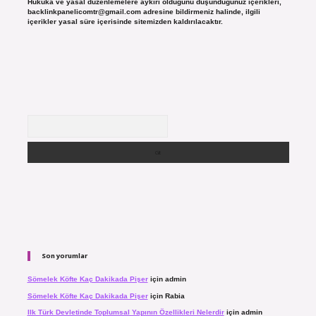
Hukuka ve yasal düzenlemelere aykırı olduğunu düşündüğünüz içerikleri,
backlinkpanelicomtr@gmail.com
adresine bildirmeniz halinde, ilgili
içerikler yasal süre içerisinde sitemizden kaldırılacaktır.
Arama
Son yorumlar
Sömelek Köfte Kaç Dakikada Pişer
için
admin
Sömelek Köfte Kaç Dakikada Pişer
için
Rabia
Ilk Türk Devletinde Toplumsal Yapının Özellikleri Nelerdir
için
admin