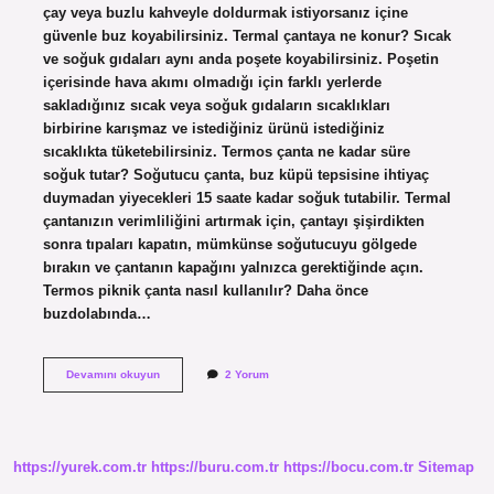
çay veya buzlu kahveyle doldurmak istiyorsanız içine
güvenle buz koyabilirsiniz. Termal çantaya ne konur? Sıcak
ve soğuk gıdaları aynı anda poşete koyabilirsiniz. Poşetin
içerisinde hava akımı olmadığı için farklı yerlerde
sakladığınız sıcak veya soğuk gıdaların sıcaklıkları
birbirine karışmaz ve istediğiniz ürünü istediğiniz
sıcaklıkta tüketebilirsiniz. Termos çanta ne kadar süre
soğuk tutar? Soğutucu çanta, buz küpü tepsisine ihtiyaç
duymadan yiyecekleri 15 saate kadar soğuk tutabilir. Termal
çantanızın verimliliğini artırmak için, çantayı şişirdikten
sonra tıpaları kapatın, mümkünse soğutucuyu gölgede
bırakın ve çantanın kapağını yalnızca gerektiğinde açın.
Termos piknik çanta nasıl kullanılır? Daha önce
buzdolabında…
Termos
Devamını okuyun
2 Yorum
Çantaya
Buz
Konur
Mu
https://yurek.com.tr
https://buru.com.tr
https://bocu.com.tr
Sitemap