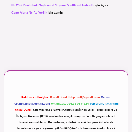
Ilk Türk Devletinde Toplumsal Yapının Özellikleri Nelerdir
için
Ayaz
Çene Altına Ne Ad Verilir
için
admin
 maç izle
Reklam ve İletişim:
E-mail:
backlinkpaneli@gmail.com
Teams:
forumhizmeti@gmail.com
Whatsapp: 0262 606 0 726
Telegram: @karabul
Yasal Uyarı:
Sitemiz, 5651 Sayılı Kanun gereğince Bilgi Teknolojileri ve
İletişim Kurumu (BTK) tarafından onaylanmış bir Yer Sağlayıcı olarak
hizmet vermektedir. Bu nedenle, sitedeki içerikleri proaktif olarak
denetleme veya araştırma yükümlülüğümüz bulunmamaktadır. Ancak,