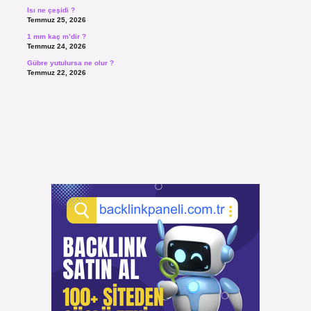
Isı ne çeşidi ?
Temmuz 25, 2026
1 mm kaç m’dir ?
Temmuz 24, 2026
Gübre yutulursa ne olur ?
Temmuz 22, 2026