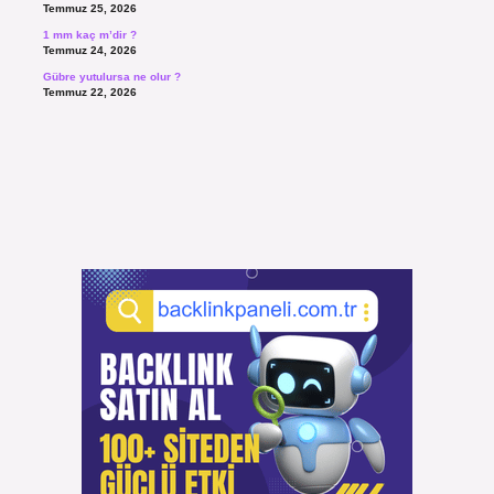
Temmuz 25, 2026
1 mm kaç m’dir ?
Temmuz 24, 2026
Gübre yutulursa ne olur ?
Temmuz 22, 2026