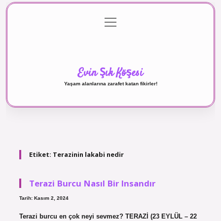
menüyü
Anasayfa
Gizlilik Politikası
Yasal Uyarı
aç
Hakkımızda
Evin Şık Köşesi
Yaşam alanlarına zarafet katan fikirler!
Etiket:
Terazinin lakabi nedir
Terazi Burcu Nasıl Bir Insandır
Tarih: Kasım 2, 2024
Terazi burcu en çok neyi sevmez? TERAZİ (23 EYLÜL – 22