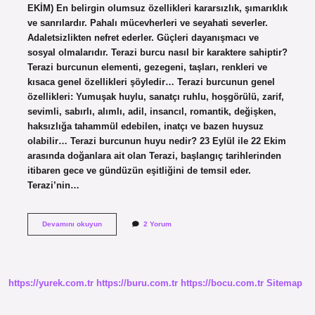
EKİM) En belirgin olumsuz özellikleri kararsızlık, şımarıklık
ve sanrılardır. Pahalı mücevherleri ve seyahati severler.
Adaletsizlikten nefret ederler. Güçleri dayanışmacı ve
sosyal olmalarıdır. Terazi burcu nasıl bir karaktere sahiptir?
Terazi burcunun elementi, gezegeni, taşları, renkleri ve
kısaca genel özellikleri şöyledir… Terazi burcunun genel
özellikleri: Yumuşak huylu, sanatçı ruhlu, hoşgörülü, zarif,
sevimli, sabırlı, alımlı, adil, insancıl, romantik, değişken,
haksızlığa tahammül edebilen, inatçı ve bazen huysuz
olabilir… Terazi burcunun huyu nedir? 23 Eylül ile 22 Ekim
arasında doğanlara ait olan Terazi, başlangıç ​​tarihlerinden
itibaren gece ve gündüzün eşitliğini de temsil eder.
Terazi’nin…
Terazi
Devamını okuyun
2 Yorum
Burcu
Nasıl
Bir
Insandır
https://yurek.com.tr
https://buru.com.tr
https://bocu.com.tr
Sitemap