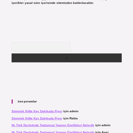
içerikler yasal süre içerisinde sitemizden kaldırılacaktır.
Arama
Son yorumlar
Sömelek Köfte Kaç Dakikada Pişer
için
admin
Sömelek Köfte Kaç Dakikada Pişer
için
Rabia
Ilk Türk Devletinde Toplumsal Yapının Özellikleri Nelerdir
için
admin
Ilk Türk Devletinde Toplumsal Yapının Özellikleri Nelerdir
için
Ayaz