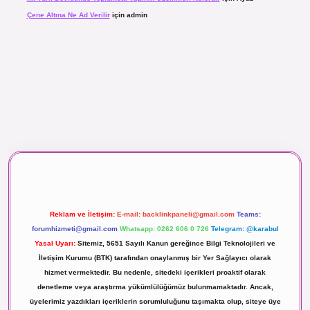
Çene Altına Ne Ad Verilir
için
admin
 maç izle
Reklam ve İletişim:
E-mail:
backlinkpaneli@gmail.com
Teams:
forumhizmeti@gmail.com
Whatsapp: 0262 606 0 726
Telegram: @karabul
Yasal Uyarı:
Sitemiz, 5651 Sayılı Kanun gereğince Bilgi Teknolojileri ve
İletişim Kurumu (BTK) tarafından onaylanmış bir Yer Sağlayıcı olarak
hizmet vermektedir. Bu nedenle, sitedeki içerikleri proaktif olarak
denetleme veya araştırma yükümlülüğümüz bulunmamaktadır. Ancak,
üyelerimiz yazdıkları içeriklerin sorumluluğunu taşımakta olup, siteye üye