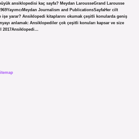
n büyük ansiklopedisi kaç sayfa? Meydan LarousseGrand Larousse
1969YayımcıMeydan Journalism and PublicationsSayfaHer cilt
işe yarar? Ansiklopedi kitaplarını okumak çeşitli konularda geniş
nyayı anlamak: Ansiklopediler çok çeşitli konuları kapsar ve size
ylül 2017Ansiklopedi…
itemap