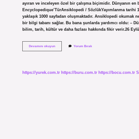
ayıran ve inceleyen özel bir çalışma biçimidir. Dünyanın e
Encyclopedique’TürAnsiklopedi / SözlükYayımlanma tarihi 
yaklaşık 1000 sayfadan oluşmaktadır. Ansiklopedi okumak ne 
bir bilgi tabanı sağlar. Bu bana şunlarda yardımcı oldu: – Dü
bilim, tarih, kültür ve daha fazlası hakkında fikir verir.26 E
En
Devamını okuyun
Yorum Bırak
Iyi
Ansiklopedi
Hangisi
https://yurek.com.tr
https://buru.com.tr
https://bocu.com.tr
S