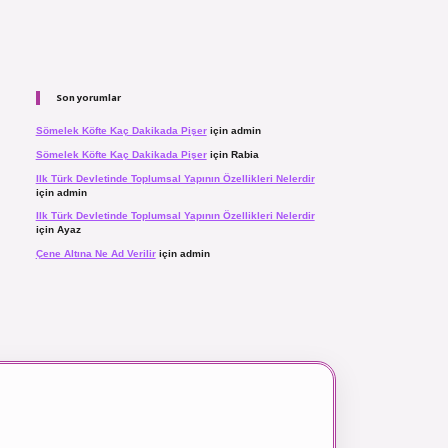
Son yorumlar
Sömelek Köfte Kaç Dakikada Pişer
için
admin
Sömelek Köfte Kaç Dakikada Pişer
için
Rabia
Ilk Türk Devletinde Toplumsal Yapının Özellikleri Nelerdir
için
admin
Ilk Türk Devletinde Toplumsal Yapının Özellikleri Nelerdir
için
Ayaz
Çene Altına Ne Ad Verilir
için
admin