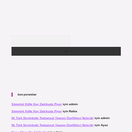
Arama
Son yorumlar
Sömelek Köfte Kaç Dakikada Pişer
için
admin
Sömelek Köfte Kaç Dakikada Pişer
için
Rabia
Ilk Türk Devletinde Toplumsal Yapının Özellikleri Nelerdir
için
admin
Ilk Türk Devletinde Toplumsal Yapının Özellikleri Nelerdir
için
Ayaz