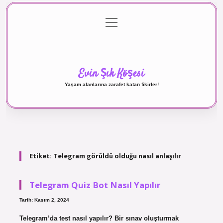
menüyü
Anasayfa
Gizlilik Politikası
Yasal Uyarı
aç
Hakkımızda
Evin Şık Köşesi
Yaşam alanlarına zarafet katan fikirler!
Etiket:
Telegram görüldü olduğu nasıl anlaşılır
Telegram Quiz Bot Nasıl Yapılır
Tarih: Kasım 2, 2024
Telegram’da test nasıl yapılır? Bir sınav oluşturmak