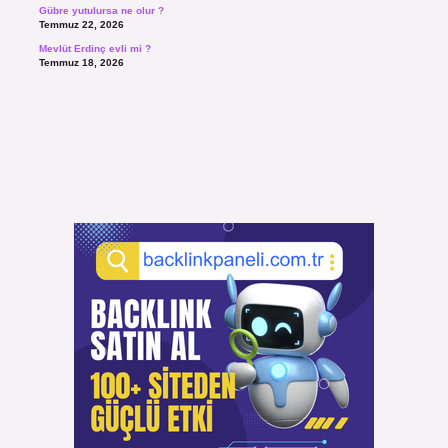
Gübre yutulursa ne olur ?
Temmuz 22, 2026
Mevlüt Erdinç evli mi ?
Temmuz 18, 2026