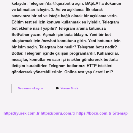
kolaydır: Telegram’da @quizbot’u açın, BAŞLAT’a dokunun
ve talimatları izleyin. 1. Ad ve açıklama. İlk olarak
sınavınıza bir ad ve isteğe bağlı olarak bir açıklama verin.
Eğitim testleri için konuyu kullanmak en iyisidir. Telegram
bot ekleme nasıl yapılır? Telegram arama kutunuza
BotFather yazın. Açmak için bota tıklayın. Yeni bir bot
oluşturmak için /newbot komutunu girin. Yeni botunuz için
bir isim seçin. Telegram bot nedir? Telegram botu nedir?
Botlar, Telegram içinde çalışan programlardır. Kullanıcılar,
mesajlar, komutlar ve satır içi istekler göndererek botlarla
iletişim kurabilirler. Telegram botlarınızı HTTP istekleri
göndererek yönetebilirsiniz. Online test yap ücretli mi?…
Telegram
Devamını okuyun
Yorum Bırak
Quiz
Bot
Nasıl
Yapılır
https://yurek.com.tr
https://buru.com.tr
https://bocu.com.tr
Sitemap