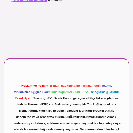
Çene Altına Ne Ad Verilir
için
admin
aç izle
Reklam ve İletişim:
E-mail:
backlinkpaneli@gmail.com
Teams:
forumhizmeti@gmail.com
Whatsapp: 0262 606 0 726
Telegram: @karabul
Yasal Uyarı:
Sitemiz, 5651 Sayılı Kanun gereğince Bilgi Teknolojileri ve
İletişim Kurumu (BTK) tarafından onaylanmış bir Yer Sağlayıcı olarak
hizmet vermektedir. Bu nedenle, sitedeki içerikleri proaktif olarak
denetleme veya araştırma yükümlülüğümüz bulunmamaktadır. Ancak,
üyelerimiz yazdıkları içeriklerin sorumluluğunu taşımakta olup, siteye üye
olarak bu sorumluluğu kabul etmiş sayılırlar. Bu internet sitesi, herhangi