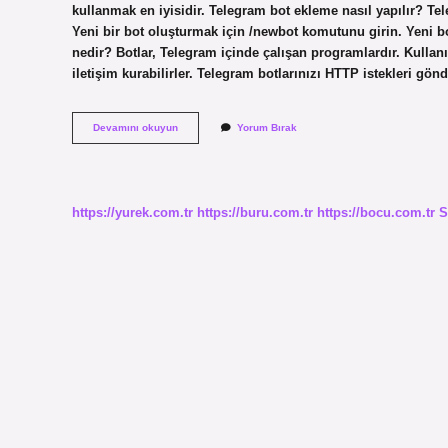
kullanmak en iyisidir. Telegram bot ekleme nasıl yapılır? Te
Yeni bir bot oluşturmak için /newbot komutunu girin. Yeni b
nedir? Botlar, Telegram içinde çalışan programlardır. Kullanıc
iletişim kurabilirler. Telegram botlarınızı HTTP istekleri gön
Telegram
Devamını okuyun
Yorum Bırak
Quiz
Bot
Nasıl
Yapılır
https://yurek.com.tr
https://buru.com.tr
https://bocu.com.tr
S