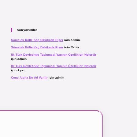
Son yorumlar
Sömelek Köfte Kaç Dakikada Pişer
için
admin
Sömelek Köfte Kaç Dakikada Pişer
için
Rabia
Ilk Türk Devletinde Toplumsal Yapının Özellikleri Nelerdir
için
admin
Ilk Türk Devletinde Toplumsal Yapının Özellikleri Nelerdir
için
Ayaz
Çene Altına Ne Ad Verilir
için
admin