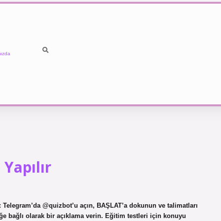
ızda
 Yapılır
ır: Telegram’da @quizbot’u açın, BAŞLAT’a dokunun ve talimatları
eğe bağlı olarak bir açıklama verin. Eğitim testleri için konuyu