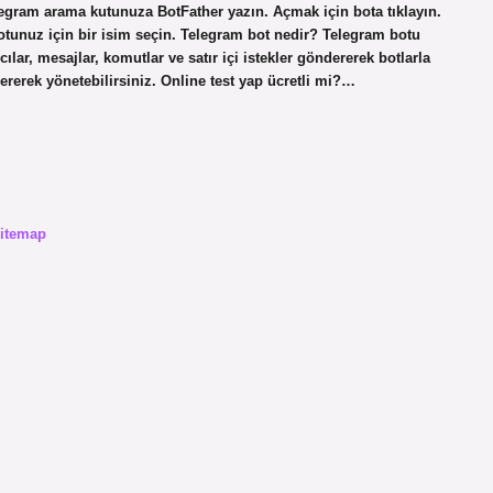
legram arama kutunuza BotFather yazın. Açmak için bota tıklayın.
otunuz için bir isim seçin. Telegram bot nedir? Telegram botu
ılar, mesajlar, komutlar ve satır içi istekler göndererek botlarla
dererek yönetebilirsiniz. Online test yap ücretli mi?…
itemap